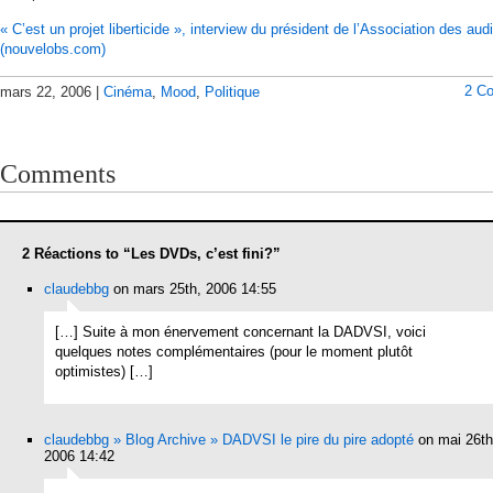
« C’est un projet liberticide », interview du président de l’Association des au
(nouvelobs.com)
2 C
mars 22, 2006 |
Cinéma
,
Mood
,
Politique
Comments
2 Réactions to “Les DVDs, c’est fini?”
claudebbg
on mars 25th, 2006 14:55
[…] Suite à mon énervement concernant la DADVSI, voici
quelques notes complémentaires (pour le moment plutôt
optimistes) […]
claudebbg » Blog Archive » DADVSI le pire du pire adopté
on mai 26th
2006 14:42