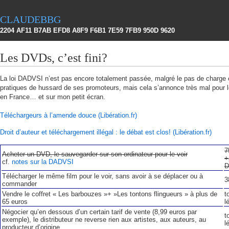
claudebbg
2204 AF11 B7AB EFD8 A8F9 F6B1 7E59 7FB9 950D 9620
Les DVDs, c’est fini?
La loi DADVSI n’est pas encore totalement passée, malgré le pas de charge 
pratiques de hussard de ses promoteurs, mais cela s’annonce très mal pour
en France… et sur mon petit écran.
Téléchargeurs à l’amende douce (Libération.fr)
Droit d’auteur et téléchargement illégal : le débat est clos! (Libération.fr)
7
Acheter un DVD, le sauvegarder sur son ordinateur pour le voir
+
cf.
notes sur la DADVSI
D
Télécharger le même film pour le voir, sans avoir à se déplacer ou à
3
commander
Vendre le coffret « Les barbouzes »+ »Les tontons flingueurs » à plus de
t
65 euros
l
Négocier qu’en dessous d’un certain tarif de vente (8,99 euros par
t
exemple), le distributeur ne reverse rien aux artistes, aux auteurs, au
l
producteur d’origine