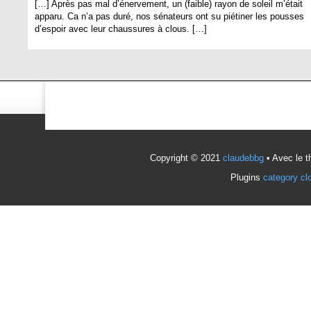
[…] Après pas mal d’énervement, un (faible) rayon de soleil m’était
apparu. Ca n’a pas duré, nos sénateurs ont su piétiner les pousses
d’espoir avec leur chaussures à clous. […]
Copyright © 2021
claudebbg
• Avec le 
Plugins
category cl