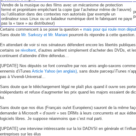
Vendre de la musique ou des films avec un mécanisme de protection
fermé et propriétaire empêchant la copie (par l’acheteur même de l’œuvre)
p
ou l’utilisation dans des contextes non autorisés (par exemple un
p
ordinateur sous Linux ou un baladeur numérique dont le fabriquant ne paye
pas la « taxe » au distributeur)
Certains commencent à se poser la question «
mais pour qui roule mon dépu
Sans doute
Mr. Sarkozy et Mr. Mariani
pourront-ils répondre à cette question.
En attendant de voir si nos sénateurs défendent encore les libertés publiques
certains se
révoltent
, d’autres arrêtent simplement d’acheter des DVDs, et le
continuent d’attendre d’être défendus…
[UPDATE] Nos députés se font connaître par nos amis anglo-saxons comme
ennemis d’iTunes
Article Yahoo (en anglais)
, sans doute parcequ’iTunes n’app
pas à Vivendi-Universal…
Sans doute que le téléchargement légal ne plaît plus quand il ouvre ses port
indépendants et refuse d’augmenter les prix quand les majors essaient de dict
loi.
Sans doute que nos élus (Français ou/et Européens) sauront de la même faç
demander à Microsoft « d’ouvrir » ses DRMs à leurs concurrents et aux édite
logiciels libres. Je suppose néanmoins que c’est mal parti.
[UPDATE] une interview intéressante sur la loi DADVSI en générale et l’influ
entreprises sur les élus