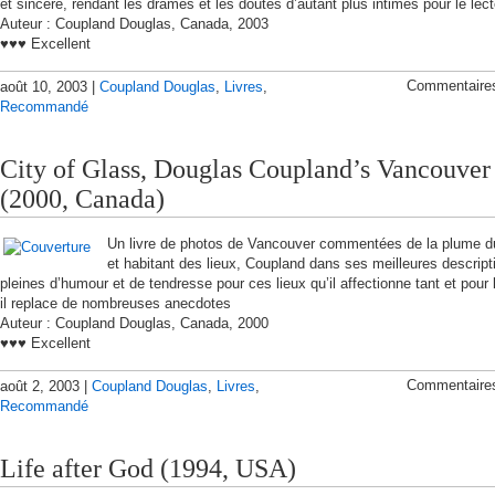
et sincère, rendant les drames et les doutes d’autant plus intimes pour le lect
Auteur : Coupland Douglas, Canada, 2003
♥♥♥ Excellent
Commentaire
août 10, 2003 |
Coupland Douglas
,
Livres
,
Recommandé
City of Glass, Douglas Coupland’s Vancouver
(2000, Canada)
Un livre de photos de Vancouver commentées de la plume d
et habitant des lieux, Coupland dans ses meilleures descript
pleines d’humour et de tendresse pour ces lieux qu’il affectionne tant et pour
il replace de nombreuses anecdotes
Auteur : Coupland Douglas, Canada, 2000
♥♥♥ Excellent
Commentaire
août 2, 2003 |
Coupland Douglas
,
Livres
,
Recommandé
Life after God (1994, USA)