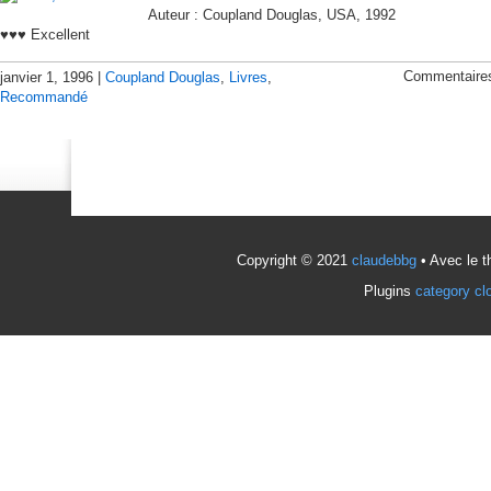
Auteur : Coupland Douglas, USA, 1992
♥♥♥ Excellent
Commentaire
janvier 1, 1996 |
Coupland Douglas
,
Livres
,
Recommandé
Copyright © 2021
claudebbg
• Avec le 
Plugins
category cl