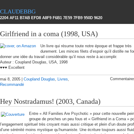
claudebbg
2204 AF11 B7AB EFD8 A8F9 F6B1 7E59 7FB9 950D 9620
Girlfriend in a coma (1998, USA)
Un livre qui résume toute notre époque et frappe très
durement. Les minces filets d’espoir qu’il distille ne f
donner une idée du travail considérable qu’il nous reste à accomplir.
Auteur : Coupland Douglas, USA, 1998
♥♥♥ Excellent
Commentaire
mai 8, 2005 |
Coupland Douglas
,
Livres
,
Recommandé
Hey Nostradamus! (2003, Canada)
Entre « All Families Are Psychotic » pour cette nouvelle pein
groupe de proches un peu fous et « Girlfriend in a Coma » p
l’engagement spirituel très croyant mais aussi critique et plein d’un doute pro
d’une sérénité moins mystique qu’humaniste. Une écriture toujours aussi fluid