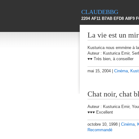
claudebbg
2204 AF11 B7AB EFD8 A8F9 F
La vie est un mir
Kusturica nous emmène à la 
Auteur : Kusturica Emir, Ser
♥♥ Très bien, à conseiller
mai 15, 2004 |
Cinéma
,
Kust
Chat noir, chat 
Auteur : Kusturica Emir, You
♥♥♥ Excellent
octobre 10, 1998 |
Cinéma
,
Recommandé