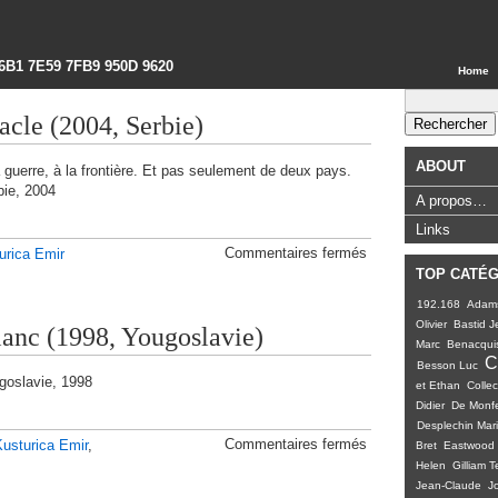
6B1 7E59 7FB9 950D 9620
Home
Rechercher :
acle (2004, Serbie)
ABOUT
guerre, à la frontière. Et pas seulement de deux pays.
bie, 2004
A propos…
Links
sur
Commentaires fermés
urica Emir
La
TOP CATÉ
vie
est
192.168
Adam
un
Olivier
Bastid J
blanc (1998, Yougoslavie)
miracle
Marc
Benacquis
(2004,
C
Besson Luc
Serbie)
goslavie, 1998
et Ethan
Collect
Didier
De Monfe
Desplechin Mar
sur
Commentaires fermés
Kusturica Emir
,
Bret
Eastwood 
Chat
Helen
Gilliam T
noir,
Jean-Claude
J
chat