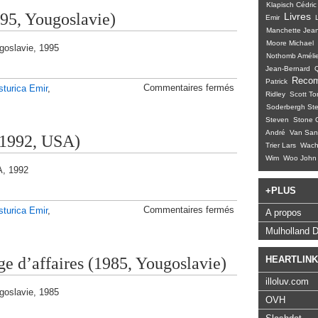
Klapisch Cédric
blanc
95, Yougoslavie)
Livres
(1998,
Emir
Yougoslavie)
Manchette Jean
Moore Michael
goslavie, 1995
Nothomb Améli
Jean-Bernard
Reco
Patrick
sur
Commentaires fermés
sturica Emir
,
Ridley
Scott To
Underground
(1995,
Soderbergh St
Yougoslavie)
Steven
Stone O
André
Van San
(1992, USA)
Trier Lars
Wacho
Wim
Woo John
A, 1992
+PLUS
sur
Commentaires fermés
sturica Emir
,
A propos
Arizona
Dream
Mulholland D
(1992,
USA)
ge d’affaires (1985, Yougoslavie)
HEARTLIN
illoluv.com
goslavie, 1985
OVH