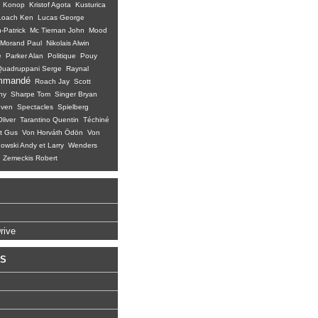
Konop
Kristof Agota
Kusturica
Loach Ken
Lucas George
-Patrick
Mc Tiernan John
Mood
Morand Paul
Nikolais Alwin
e
Parker Alan
Politique
Pouy
Quadruppani Serge
Raynal
mmandé
Roach Jay
Scott
ny
Sharpe Tom
Singer Bryan
even
Spectacles
Spielberg
liver
Tarantino Quentin
Téchiné
t Gus
Von Horváth Ödön
Von
wski Andy et Larry
Wenders
Zemeckis Robert
rive
KS