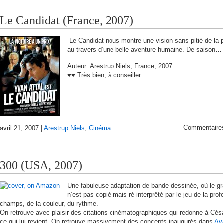
Le Candidat (France, 2007)
Le Candidat nous montre une vision sans pitié de la p
au travers d’une belle aventure humaine. De saison…
Auteur: Arestrup Niels, France, 2007
♥♥ Très bien, à conseiller
Commentaire
avril 21, 2007 |
Arestrup Niels
,
Cinéma
300 (USA, 2007)
Une fabuleuse adaptation de bande dessinée, où le g
n’est pas copié mais ré-interprêté par le jeu de la pro
champs, de la couleur, du rythme.
On retrouve avec plaisir des citations cinématographiques qui redonne à Césa
ce qui lui revient. On retrouve massivement des concepts inaugurés dans
Av