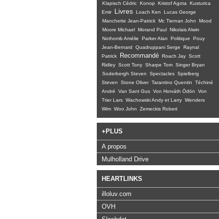
Klapisch Cédric
Konop
Kristof Agota
Kusturica
Livres
Emir
Loach Ken
Lucas George
Manchette Jean-Patrick
Mc Tiernan John
Mood
Moore Michael
Morand Paul
Nikolais Alwin
Nothomb Amélie
Parker Alan
Politique
Pouy
Jean-Bernard
Quadruppani Serge
Raynal
Recommandé
Patrick
Roach Jay
Scott
Ridley
Scott Tony
Sharpe Tom
Singer Bryan
Soderbergh Steven
Spectacles
Spielberg
Steven
Stone Oliver
Tarantino Quentin
Téchiné
André
Van Sant Gus
Von Horváth Ödön
Von
Trier Lars
Wachowski Andy et Larry
Wenders
Wim
Woo John
Zemeckis Robert
+PLUS
A propos
Mulholland Drive
HEARTLINKS
illoluv.com
OVH