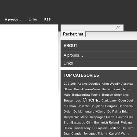
A propos…
Links
RSS
Rechercher :
ABOUT
A propos…
Links
TOP CATÉGORIES
192.168
Adams Douglas
Allen Woody
Assayas
Olivier
Bastid Jean-Pierre
Bausch Pina
Behm
Marc
Benacquista Tonino
Benson Stéphanie
Cinéma
Besson Luc
Clark Larry
Coen Joel
et Ethan
Collectif
Coupland Douglas
Daeninckx
Didier
De Monferrand Hélène
De Palma Brian
Desplechin Marie
Desproges Pierre
Easton Ellis
Bret
Eastwood Clint
Emmerich Roland
Fielding
Helen
Gilliam Terry
H. Fajardie Frédéric
Hifi
Izzo
Jean-Claude
Joncquet Thierry
Kar-Waï Wong