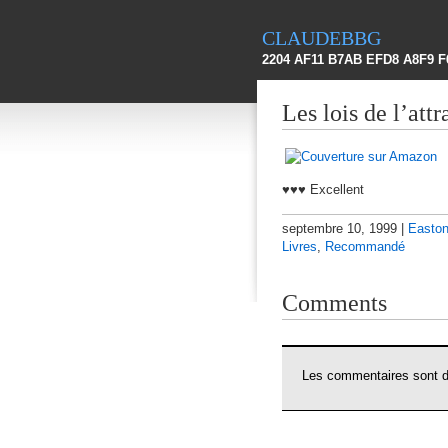
claudebbg
2204 AF11 B7AB EFD8 A8F9 F
Les lois de l’att
♥♥♥ Excellent
septembre 10, 1999 |
Easton
Livres
,
Recommandé
Comments
Les commentaires sont dé