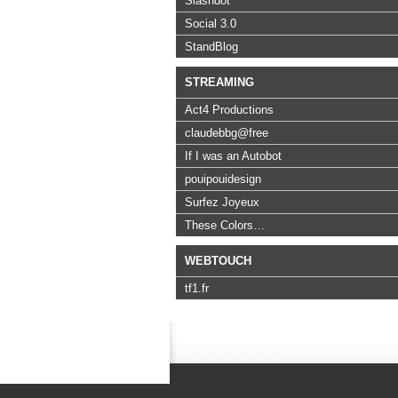
Slashdot
Social 3.0
StandBlog
STREAMING
Act4 Productions
claudebbg@free
If I was an Autobot
pouipouidesign
Surfez Joyeux
These Colors…
WEBTOUCH
tf1.fr