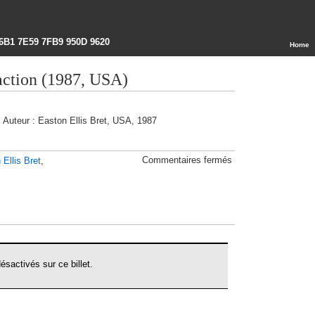
6B1 7E59 7FB9 950D 9620
Home
raction (1987, USA)
Auteur : Easton Ellis Bret, USA, 1987
sur
Commentaires fermés
 Ellis Bret
,
Les
lois
de
l’attraction
(1987,
USA)
sactivés sur ce billet.