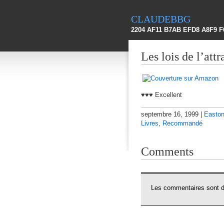
claudebbg
2204 AF11 B7AB EFD8 A8F9 F
Les lois de l’att
♥♥♥ Excellent
septembre 16, 1999 |
Easton
Livres
,
Recommandé
Comments
Les commentaires sont dé