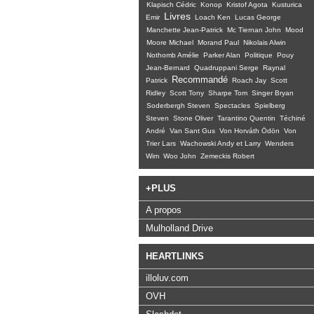
Klapisch Cédric
Konop
Kristof Agota
Kusturica
Livres
Emir
Loach Ken
Lucas George
Manchette Jean-Patrick
Mc Tiernan John
Mood
Moore Michael
Morand Paul
Nikolais Alwin
Nothomb Amélie
Parker Alan
Politique
Pouy
Jean-Bernard
Quadruppani Serge
Raynal
Recommandé
Patrick
Roach Jay
Scott
Ridley
Scott Tony
Sharpe Tom
Singer Bryan
Soderbergh Steven
Spectacles
Spielberg
Steven
Stone Oliver
Tarantino Quentin
Téchiné
André
Van Sant Gus
Von Horváth Ödön
Von
Trier Lars
Wachowski Andy et Larry
Wenders
Wim
Woo John
Zemeckis Robert
+PLUS
A propos
Mulholland Drive
HEARTLINKS
illoluv.com
OVH