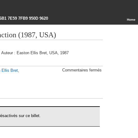
6B1 7E59 7FB9 950D 9620
Home
raction (1987, USA)
Auteur : Easton Ellis Bret, USA, 1987
sur
Commentaires fermés
 Ellis Bret
,
Les
lois
de
l’attraction
(1987,
USA)
sactivés sur ce billet.