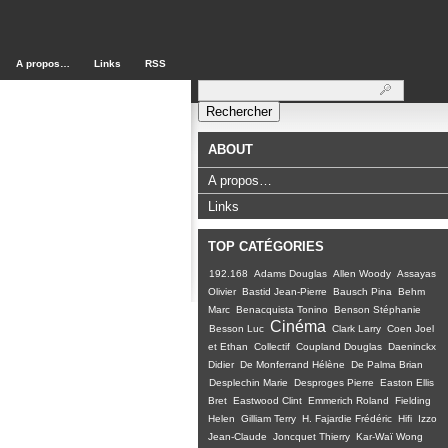
A propos…
Links
RSS
Rechercher :
ABOUT
A propos…
Links
TOP CATÉGORIES
192.168
Adams Douglas
Allen Woody
Assayas
Olivier
Bastid Jean-Pierre
Bausch Pina
Behm
Marc
Benacquista Tonino
Benson Stéphanie
Cinéma
Besson Luc
Clark Larry
Coen Joel
et Ethan
Collectif
Coupland Douglas
Daeninckx
Didier
De Monferrand Hélène
De Palma Brian
Desplechin Marie
Desproges Pierre
Easton Ellis
Bret
Eastwood Clint
Emmerich Roland
Fielding
Helen
Gilliam Terry
H. Fajardie Frédéric
Hifi
Izzo
Jean-Claude
Joncquet Thierry
Kar-Waï Wong