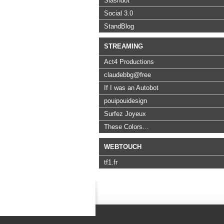
Slashdot
Social 3.0
StandBlog
STREAMING
Act4 Productions
claudebbg@free
If I was an Autobot
pouipouidesign
Surfez Joyeux
These Colors…
WEBTOUCH
tf1.fr