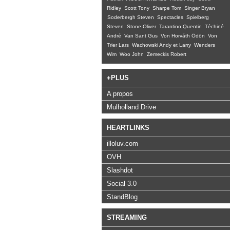
Ridley
Scott Tony
Sharpe Tom
Singer Bryan
Soderbergh Steven
Spectacles
Spielberg
Steven
Stone Oliver
Tarantino Quentin
Téchiné
André
Van Sant Gus
Von Horváth Ödön
Von
Trier Lars
Wachowski Andy et Larry
Wenders
Wim
Woo John
Zemeckis Robert
+PLUS
A propos
Mulholland Drive
HEARTLINKS
illoluv.com
OVH
Slashdot
Social 3.0
StandBlog
STREAMING