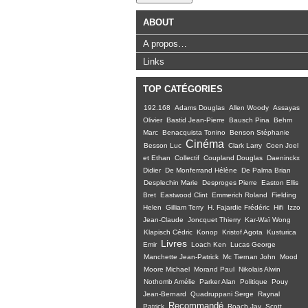
ABOUT
A propos…
Links
TOP CATÉGORIES
192.168
Adams Douglas
Allen Woody
Assayas
Olivier
Bastid Jean-Pierre
Bausch Pina
Behm
Marc
Benacquista Tonino
Benson Stéphanie
Cinéma
Besson Luc
Clark Larry
Coen Joel
et Ethan
Collectif
Coupland Douglas
Daeninckx
Didier
De Monferrand Hélène
De Palma Brian
Desplechin Marie
Desproges Pierre
Easton Ellis
Bret
Eastwood Clint
Emmerich Roland
Fielding
Helen
Gilliam Terry
H. Fajardie Frédéric
Hifi
Izzo
Jean-Claude
Joncquet Thierry
Kar-Waï Wong
Klapisch Cédric
Konop
Kristof Agota
Kusturica
Livres
Emir
Loach Ken
Lucas George
Manchette Jean-Patrick
Mc Tiernan John
Mood
Moore Michael
Morand Paul
Nikolais Alwin
Nothomb Amélie
Parker Alan
Politique
Pouy
Jean-Bernard
Quadruppani Serge
Raynal
Recommandé
Patrick
Roach Jay
Scott