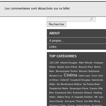
Les commentaires sont désactivés sur ce billet.
Rechercher :
ABOUT
A propos…
Links
TOP CATÉGORIES
192.168
Adams Douglas
Allen Woody
Assayas
Olivier
Bastid Jean-Pierre
Bausch Pina
Behm
Marc
Benacquista Tonino
Benson Stéphanie
Cinéma
Besson Luc
Clark Larry
Coen Joel
et Ethan
Collectif
Coupland Douglas
Daeninckx
Didier
De Monferrand Hélène
De Palma Brian
Desplechin Marie
Desproges Pierre
Easton Ellis
Bret
Eastwood Clint
Emmerich Roland
Fielding
Helen
Gilliam Terry
H. Fajardie Frédéric
Hifi
Izzo
Jean-Claude
Joncquet Thierry
Kar-Waï Wong
Klapisch Cédric
Konop
Kristof Agota
Kusturica