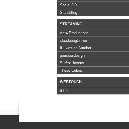
Social 3.0
StandBlog
STREAMING
Act4 Productions
claudebbg@free
If I was an Autobot
pouipouidesign
Surfez Joyeux
These Colors…
WEBTOUCH
tf1.fr