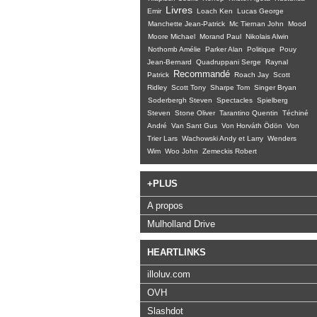
Livres
Emir
Loach Ken
Lucas George
Manchette Jean-Patrick
Mc Tiernan John
Mood
Moore Michael
Morand Paul
Nikolais Alwin
Nothomb Amélie
Parker Alan
Politique
Pouy
Jean-Bernard
Quadruppani Serge
Raynal
Recommandé
Patrick
Roach Jay
Scott
Ridley
Scott Tony
Sharpe Tom
Singer Bryan
Soderbergh Steven
Spectacles
Spielberg
Steven
Stone Oliver
Tarantino Quentin
Téchiné
André
Van Sant Gus
Von Horváth Ödön
Von
Trier Lars
Wachowski Andy et Larry
Wenders
Wim
Woo John
Zemeckis Robert
+PLUS
A propos
Mulholland Drive
HEARTLINKS
illoluv.com
OVH
Slashdot