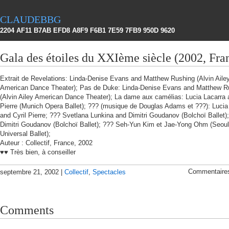
claudebbg
2204 AF11 B7AB EFD8 A8F9 F6B1 7E59 7FB9 950D 9620
Gala des étoiles du XXIème siècle (2002, Fra
Extrait de Revelations: Linda-Denise Evans and Matthew Rushing (Alvin Aile
American Dance Theater); Pas de Duke: Linda-Denise Evans and Matthew R
(Alvin Ailey American Dance Theater); La dame aux camélias: Lucia Lacarra 
Pierre (Munich Opera Ballet); ??? (musique de Douglas Adams et ???): Lucia
and Cyril Pierre; ??? Svetlana Lunkina and Dimitri Goudanov (Bolchoï Ballet)
Dimitri Goudanov (Bolchoï Ballet); ??? Seh-Yun Kim et Jae-Yong Ohm (Seoul
Universal Ballet);
Auteur : Collectif, France, 2002
♥♥ Très bien, à conseiller
Commentaire
septembre 21, 2002 |
Collectif
,
Spectacles
Comments