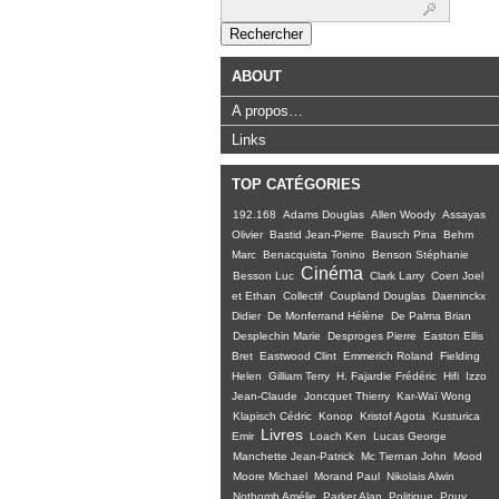
Rechercher :
ABOUT
A propos…
Links
TOP CATÉGORIES
192.168
Adams Douglas
Allen Woody
Assayas
Olivier
Bastid Jean-Pierre
Bausch Pina
Behm
Marc
Benacquista Tonino
Benson Stéphanie
Cinéma
Besson Luc
Clark Larry
Coen Joel
et Ethan
Collectif
Coupland Douglas
Daeninckx
Didier
De Monferrand Hélène
De Palma Brian
Desplechin Marie
Desproges Pierre
Easton Ellis
Bret
Eastwood Clint
Emmerich Roland
Fielding
Helen
Gilliam Terry
H. Fajardie Frédéric
Hifi
Izzo
Jean-Claude
Joncquet Thierry
Kar-Waï Wong
Klapisch Cédric
Konop
Kristof Agota
Kusturica
Livres
Emir
Loach Ken
Lucas George
Manchette Jean-Patrick
Mc Tiernan John
Mood
Moore Michael
Morand Paul
Nikolais Alwin
Nothomb Amélie
Parker Alan
Politique
Pouy