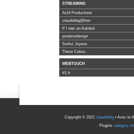
STREAMING
Act4 Productions
claudebbg@free
If I was an Autobot
pouipouidesign
Surfez Joyeux
These Colors…
WEBTOUCH
tf1.fr
Copyright © 2021
claudebbg
• Avec le 
Plugins
category cl