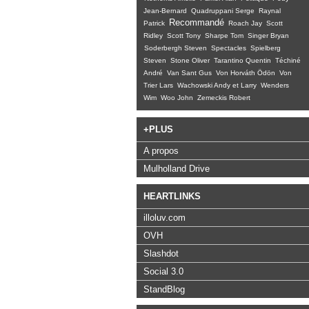
Jean-Bernard
Quadruppani Serge
Raynal
Recommandé
Patrick
Roach Jay
Scott
Ridley
Scott Tony
Sharpe Tom
Singer Bryan
Soderbergh Steven
Spectacles
Spielberg
Steven
Stone Oliver
Tarantino Quentin
Téchiné
André
Van Sant Gus
Von Horváth Ödön
Von
Trier Lars
Wachowski Andy et Larry
Wenders
Wim
Woo John
Zemeckis Robert
+PLUS
A propos
Mulholland Drive
HEARTLINKS
illoluv.com
OVH
Slashdot
Social 3.0
StandBlog