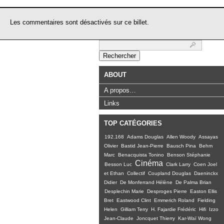
Les commentaires sont désactivés sur ce billet.
Rechercher :
ABOUT
A propos…
Links
TOP CATÉGORIES
192.168
Adams Douglas
Allen Woody
Assayas
Olivier
Bastid Jean-Pierre
Bausch Pina
Behm
Marc
Benacquista Tonino
Benson Stéphanie
Cinéma
Besson Luc
Clark Larry
Coen Joel
et Ethan
Collectif
Coupland Douglas
Daeninckx
Didier
De Monferrand Hélène
De Palma Brian
Desplechin Marie
Desproges Pierre
Easton Ellis
Bret
Eastwood Clint
Emmerich Roland
Fielding
Helen
Gilliam Terry
H. Fajardie Frédéric
Hifi
Izzo
Jean-Claude
Joncquet Thierry
Kar-Waï Wong