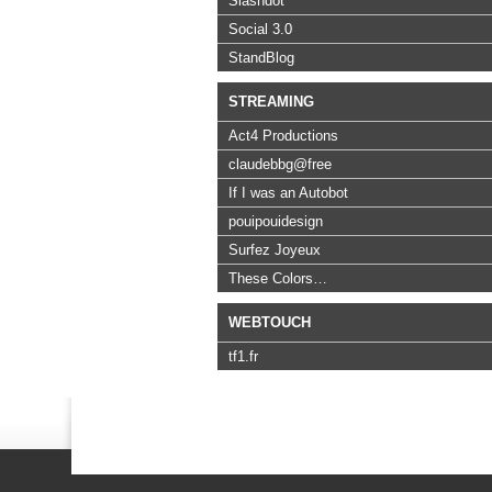
Slashdot
Social 3.0
StandBlog
STREAMING
Act4 Productions
claudebbg@free
If I was an Autobot
pouipouidesign
Surfez Joyeux
These Colors…
WEBTOUCH
tf1.fr