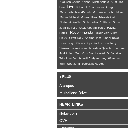
Klapisch Cédric
Konop
Kristof Agota
Kusturica
Livres
Emir
Loach Ken
Lucas George
Manchette Jean-Patrick
Mc Tiernan John
Mood
Moore Michael
Morand Paul
Nikolais Alwin
Nothomb Amélie
Parker Alan
Politique
Pouy
Jean-Bernard
Quadruppani Serge
Raynal
Recommandé
Patrick
Roach Jay
Scott
Ridley
Scott Tony
Sharpe Tom
Singer Bryan
Soderbergh Steven
Spectacles
Spielberg
Steven
Stone Oliver
Tarantino Quentin
Téchiné
André
Van Sant Gus
Von Horváth Ödön
Von
Trier Lars
Wachowski Andy et Larry
Wenders
Wim
Woo John
Zemeckis Robert
+PLUS
A propos
Mulholland Drive
HEARTLINKS
illoluv.com
OVH