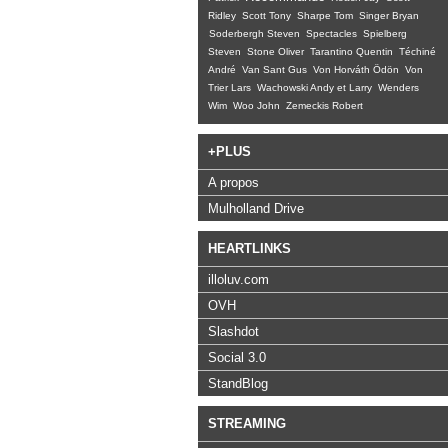
Ridley
Scott Tony
Sharpe Tom
Singer Bryan
Soderbergh Steven
Spectacles
Spielberg
Steven
Stone Oliver
Tarantino Quentin
Téchiné
André
Van Sant Gus
Von Horváth Ödön
Von
Trier Lars
Wachowski Andy et Larry
Wenders
Wim
Woo John
Zemeckis Robert
+PLUS
A propos
Mulholland Drive
HEARTLINKS
illoluv.com
OVH
Slashdot
Social 3.0
StandBlog
STREAMING