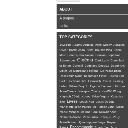
ABOUT
A propos…
Links
TOP CATÉGORIES
192.168
Adams Douglas
Allen Woody
Assayas
Olivier
Bastid Jean-Pierre
Bausch Pina
Behm
Marc
Benacquista Tonino
Benson Stéphanie
Cinéma
Besson Luc
Clark Larry
Coen Joel
et Ethan
Collectif
Coupland Douglas
Daeninckx
Didier
De Monferrand Hélène
De Palma Brian
Desplechin Marie
Desproges Pierre
Easton Ellis
Bret
Eastwood Clint
Emmerich Roland
Fielding
Helen
Gilliam Terry
H. Fajardie Frédéric
Hifi
Izzo
Jean-Claude
Joncquet Thierry
Kar-Waï Wong
Klapisch Cédric
Konop
Kristof Agota
Kusturica
Livres
Emir
Loach Ken
Lucas George
Manchette Jean-Patrick
Mc Tiernan John
Mood
Moore Michael
Morand Paul
Nikolais Alwin
Nothomb Amélie
Parker Alan
Politique
Pouy
Jean-Bernard
Quadruppani Serge
Raynal
Recommandé
Patrick
Roach Jay
Scott