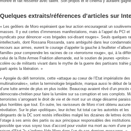
montre et fait ressentir avec talent. Son propos et le cinéma y auraient gag
Quelques extraits/références d’articles sur Int
« Les geôliers de Moro espéraient que leur action encouragerait un soulèvem
masses. Il y eut certes d’immenses manifestations, mais à l’appel du PCI et
syndicats pour dénoncer «ces brigades soi-disant rouges». Seuls quelques r
intellectuels, dont Rossana Rossanda, sans ambiguïté dans leur condamnati
recours aux armes, eurent le courage d’appeler la gauche à feuilleter «l’albu
famille» pour comprendre les racines de ce «terrorisme rouge», qui, à la diff
celui de la Rote Armee Fraktion allemande, eut le soutien de jeunes «prolos»
colère ou de militants vivant dans le mythe de la guerre des partisans trahie p
parti après la libération. »
« Apogée du défi terroriste, cette «attaque au coeur de l’Etat impérialiste des
multinationales», selon la terminologie brigadiste, marqua aussi le début de la
d’une lutte armée de plus en plus isolée. Beaucoup avaient rêvé d’un procès d
démocrate-chrétien pour faire la lumière sur sa corruption et ses complots. M
terroristes s’arrogeant le droit de vie et de mort sur un otage désarmé paraiss
plus horribles que tout. En outre, les ravisseurs de Moro n’ont obtenu aucune
révélation. Sur le plan «politique», leur échec fut total car les autorités et les
dirigeants de la DC sont restés inflexibles malgré les dizaines de lettres écrit
l’otage à ses amis des partis ou aux principaux responsables des institutions.
possible que vous soyez tous d’accord pour vouloir ma mort au nom d’une p
raison d’Etat ?» s’indigne Aldo Moro dans l’un de ses derniers messages. »