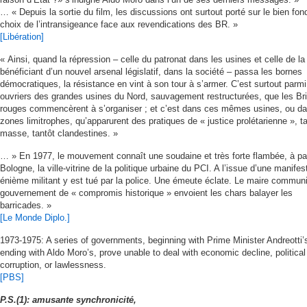
… « Depuis la sortie du film, les discussions ont surtout porté sur le bien fon
choix de l’intransigeance face aux revendications des BR. »
[Libération]
« Ainsi, quand la répression – celle du patronat dans les usines et celle de la 
bénéficiant d’un nouvel arsenal législatif, dans la société – passa les bornes
démocratiques, la résistance en vint à son tour à s’armer. C’est surtout parmi
ouvriers des grandes usines du Nord, sauvagement restructurées, que les Br
rouges commencèrent à s’organiser ; et c’est dans ces mêmes usines, ou da
zones limitrophes, qu’apparurent des pratiques de « justice prolétarienne », t
masse, tantôt clandestines. »
… » En 1977, le mouvement connaît une soudaine et très forte flambée, à par
Bologne, la ville-vitrine de la politique urbaine du PCI. A l’issue d’une manifes
énième militant y est tué par la police. Une émeute éclate. Le maire communi
gouvernement de « compromis historique » envoient les chars balayer les
barricades. »
[Le Monde Diplo.]
1973-1975: A series of governments, beginning with Prime Minister Andreotti’
ending with Aldo Moro’s, prove unable to deal with economic decline, political
corruption, or lawlessness.
[PBS]
P.S.(1): amusante synchronicité,