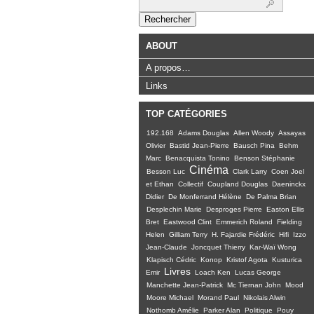
Rechercher :
ABOUT
A propos…
Links
TOP CATÉGORIES
192.168
Adams Douglas
Allen Woody
Assayas
Olivier
Bastid Jean-Pierre
Bausch Pina
Behm
Marc
Benacquista Tonino
Benson Stéphanie
Cinéma
Besson Luc
Clark Larry
Coen Joel
et Ethan
Collectif
Coupland Douglas
Daeninckx
Didier
De Monferrand Hélène
De Palma Brian
Desplechin Marie
Desproges Pierre
Easton Ellis
Bret
Eastwood Clint
Emmerich Roland
Fielding
Helen
Gilliam Terry
H. Fajardie Frédéric
Hifi
Izzo
Jean-Claude
Joncquet Thierry
Kar-Waï Wong
Klapisch Cédric
Konop
Kristof Agota
Kusturica
Livres
Emir
Loach Ken
Lucas George
Manchette Jean-Patrick
Mc Tiernan John
Mood
Moore Michael
Morand Paul
Nikolais Alwin
Nothomb Amélie
Parker Alan
Politique
Pouy