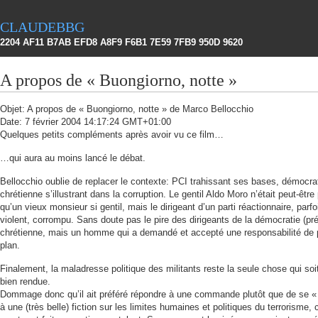
claudebbg
2204 AF11 B7AB EFD8 A8F9 F6B1 7E59 7FB9 950D 9620
A propos de « Buongiorno, notte »
Objet: A propos de « Buongiorno, notte » de Marco Bellocchio
Date: 7 février 2004 14:17:24 GMT+01:00
Quelques petits compléments après avoir vu ce film…
…qui aura au moins lancé le débat.
Bellocchio oublie de replacer le contexte: PCI trahissant ses bases, démocra
chrétienne s’illustrant dans la corruption. Le gentil Aldo Moro n’était peut-être
qu’un vieux monsieur si gentil, mais le dirigeant d’un parti réactionnaire, parfo
violent, corrompu. Sans doute pas le pire des dirigeants de la démocratie (pr
chrétienne, mais un homme qui a demandé et accepté une responsabilité de 
plan.
Finalement, la maladresse politique des militants reste la seule chose qui soit
bien rendue.
Dommage donc qu’il ait préféré répondre à une commande plutôt que de se « 
à une (très belle) fiction sur les limites humaines et politiques du terrorisme, c