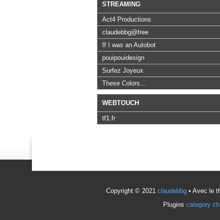
STREAMING
Act4 Productions
claudebbg@free
If I was an Autobot
pouipouidesign
Surfez Joyeux
These Colors…
WEBTOUCH
tf1.fr
Copyright © 2021
claudebbg
• Avec le 
Plugins
category cl