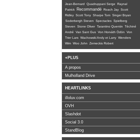
Jean-Bernard
Quadruppani Serge
Raynal
Recommandé
Patrick
Roach Jay
Scott
Ridley
Scott Tony
Sharpe Tom
Singer Bryan
Soderbergh Steven
Spectacles
Spielberg
Steven
Stone Oliver
Tarantino Quentin
Téchiné
André
Van Sant Gus
Von Horváth Ödön
Von
Trier Lars
Wachowski Andy et Larry
Wenders
Wim
Woo John
Zemeckis Robert
+PLUS
A propos
Mulholland Drive
HEARTLINKS
illoluv.com
OVH
Slashdot
Social 3.0
StandBlog