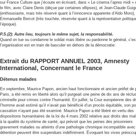
sur France Culture que j’écoute en écrivant, dans « Le cinema l’apres midi » 
le film, avec Claire Denis (déçue par certaines ellipses), et Jean-Claude Guig
(enthousiaste, mais très réservé quant à l’innocence apparente d’Aldo Moro),
Emmanuelle Bercot (très touchée, réservée quant à la représentation politiqu
l’époque).
P.S.(2): Autre lieu, toujours le même sujet, la responsabilité.
Quand on tue ou condamne le soldat mais libère ou pardonne le général, c’es
l’organisation est en train de basculer en dehors de la démocratie:
Extrait du RAPPORT ANNUEL 2003, Amnesty
International, Concernant le France
Détenus malades
En septembre, Maurice Papon, ancien haut fonctionnaire et ancien préfet de 
Paris, a été remis en liberté alors qu’il purgeait une peine de dix ans de réclu
criminelle pour crimes contre l’humanité. En juillet, la Cour européenne des dr
l’homme avait estimé qu’il n’avait pas bénéficié d’un procès équitable, son p
cassation n’ayant pas été examiné. Maurice Papon a été libéré en vertu des
dispositions humanitaires de la loi du 4 mars 2002 relative aux droits des ma
à la qualité du système de santé, qui prévoit que les peines des prisonniers
gravement malades ou atteints d’une pathologie chronique incompatible avec 
détention peuvent être suspendues indéfiniment. Évoquant les vives préoccu