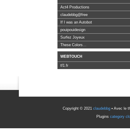
Act4 Productions
claudebbg@free
If I was an Autobot
pouipouidesign
Surfez Joyeux
These Colors…
WEBTOUCH
tf1.fr
Copyright © 2021
claudebbg
• Avec le 
Plugins
category cl