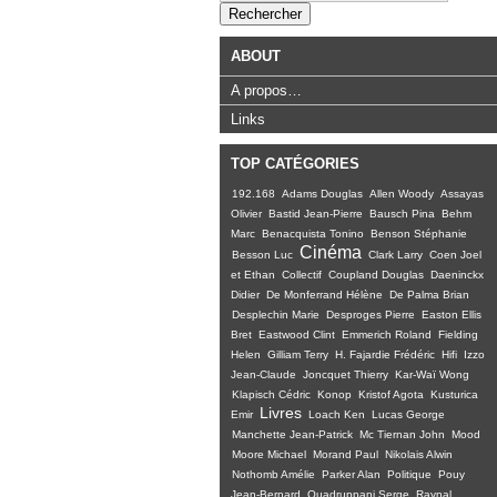
ABOUT
A propos…
Links
TOP CATÉGORIES
192.168
Adams Douglas
Allen Woody
Assayas
Olivier
Bastid Jean-Pierre
Bausch Pina
Behm
Marc
Benacquista Tonino
Benson Stéphanie
Cinéma
Besson Luc
Clark Larry
Coen Joel
et Ethan
Collectif
Coupland Douglas
Daeninckx
Didier
De Monferrand Hélène
De Palma Brian
Desplechin Marie
Desproges Pierre
Easton Ellis
Bret
Eastwood Clint
Emmerich Roland
Fielding
Helen
Gilliam Terry
H. Fajardie Frédéric
Hifi
Izzo
Jean-Claude
Joncquet Thierry
Kar-Waï Wong
Klapisch Cédric
Konop
Kristof Agota
Kusturica
Livres
Emir
Loach Ken
Lucas George
Manchette Jean-Patrick
Mc Tiernan John
Mood
Moore Michael
Morand Paul
Nikolais Alwin
Nothomb Amélie
Parker Alan
Politique
Pouy
Jean-Bernard
Quadruppani Serge
Raynal