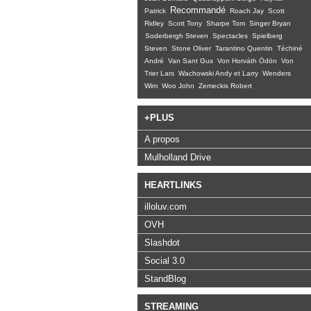
Recommandé
Patrick
Roach Jay
Scott
Ridley
Scott Tony
Sharpe Tom
Singer Bryan
Soderbergh Steven
Spectacles
Spielberg
Steven
Stone Oliver
Tarantino Quentin
Téchiné
André
Van Sant Gus
Von Horváth Ödön
Von
Trier Lars
Wachowski Andy et Larry
Wenders
Wim
Woo John
Zemeckis Robert
+PLUS
A propos
Mulholland Drive
HEARTLINKS
illoluv.com
OVH
Slashdot
Social 3.0
StandBlog
STREAMING