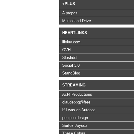
+PLUS
A propos
Mulholland Drive
HEARTLINKS
illoluv.com
OVH
Slashdot
Social 3.0
StandBlog
STREAMING
Act4 Productions
claudebbg@free
If I was an Autobot
pouipouidesign
Surfez Joyeux
These Colors…