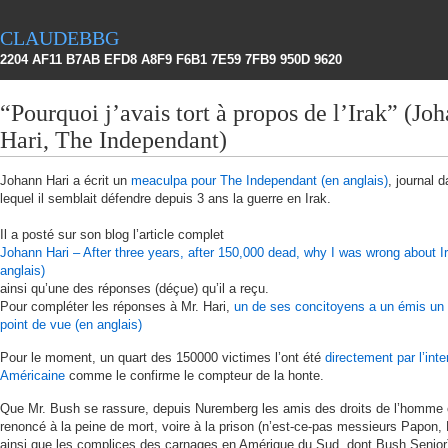
claudebbg
2204 AF11 B7AB EFD8 A8F9 F6B1 7E59 7FB9 950D 9620
“Pourquoi j’avais tort à propos de l’Irak” (Jo
Hari, The Independant)
Johann Hari a écrit un
meaculpa pour The Independant (en anglais)
, journal 
lequel il semblait défendre depuis 3 ans la guerre en Irak.
Il a posté sur son blog l’article complet
Johann Hari – After three years, after 150,000 dead, why I was wrong about I
anglais)
ainsi qu’une des réponses (déçue) qu’il a reçu.
Pour compléter les réponses à Mr. Hari,
un de ses concitoyens a un émis un 
point de vue (en anglais)
Pour le moment, un quart des 150000 victimes l’ont été
directement par l’inte
Américaine
comme le confirme le compteur de la honte.
Que Mr. Bush se rassure, depuis Nuremberg les amis des droits de l’homme 
renoncé à la peine de mort, voire à la prison (n’est-ce-pas messieurs Papon,
ainsi que les complices des carnages en Amérique du Sud, dont Bush Senio