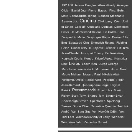
192.168
Adams Douglas
Allen Woody
Assayas
Olivier
Bastid Jean-Pierre
Bausch Pina
Behm
Marc
Benacquista Tonino
Benson Stéphanie
Cinéma
Besson Luc
Clark Larry
Coen Joel
et Ethan
Collectif
Coupland Douglas
Daeninckx
Didier
De Monferrand Hélène
De Palma Brian
Desplechin Marie
Desproges Pierre
Easton Ellis
Bret
Eastwood Clint
Emmerich Roland
Fielding
Helen
Gilliam Terry
H. Fajardie Frédéric
Hifi
Izzo
Jean-Claude
Joncquet Thierry
Kar-Waï Wong
Klapisch Cédric
Konop
Kristof Agota
Kusturica
Livres
Emir
Loach Ken
Lucas George
Manchette Jean-Patrick
Mc Tiernan John
Mood
Moore Michael
Morand Paul
Nikolais Alwin
Nothomb Amélie
Parker Alan
Politique
Pouy
Jean-Bernard
Quadruppani Serge
Raynal
Recommandé
Patrick
Roach Jay
Scott
Ridley
Scott Tony
Sharpe Tom
Singer Bryan
Soderbergh Steven
Spectacles
Spielberg
Steven
Stone Oliver
Tarantino Quentin
Téchiné
André
Van Sant Gus
Von Horváth Ödön
Von
Trier Lars
Wachowski Andy et Larry
Wenders
Wim
Woo John
Zemeckis Robert