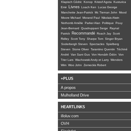
Klapisch Cédric
Konop
Kristof Agota
Kusturica
Livres
Emir
Loach Ken
Lucas George
Manchette Jean-Patrick
Mc Tiernan John
Mood
Moore Michael
Morand Paul
Nikolais Alwin
Nothomb Amélie
Parker Alan
Politique
Pouy
Jean-Bernard
Quadruppani Serge
Raynal
Recommandé
Patrick
Roach Jay
Scott
Ridley
Scott Tony
Sharpe Tom
Singer Bryan
Soderbergh Steven
Spectacles
Spielberg
Steven
Stone Oliver
Tarantino Quentin
Téchiné
André
Van Sant Gus
Von Horváth Ödön
Von
Trier Lars
Wachowski Andy et Larry
Wenders
Wim
Woo John
Zemeckis Robert
+PLUS
A propos
Mulholland Drive
HEARTLINKS
illoluv.com
OVH