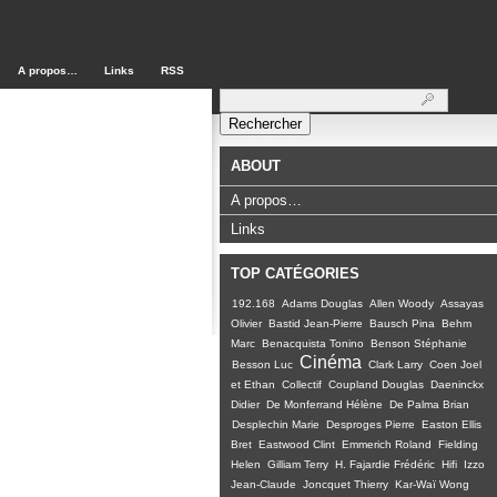
A propos…
Links
RSS
Rechercher :
ABOUT
A propos…
Links
TOP CATÉGORIES
192.168
Adams Douglas
Allen Woody
Assayas
Olivier
Bastid Jean-Pierre
Bausch Pina
Behm
Marc
Benacquista Tonino
Benson Stéphanie
Cinéma
Besson Luc
Clark Larry
Coen Joel
et Ethan
Collectif
Coupland Douglas
Daeninckx
Didier
De Monferrand Hélène
De Palma Brian
Desplechin Marie
Desproges Pierre
Easton Ellis
Bret
Eastwood Clint
Emmerich Roland
Fielding
Helen
Gilliam Terry
H. Fajardie Frédéric
Hifi
Izzo
Jean-Claude
Joncquet Thierry
Kar-Waï Wong