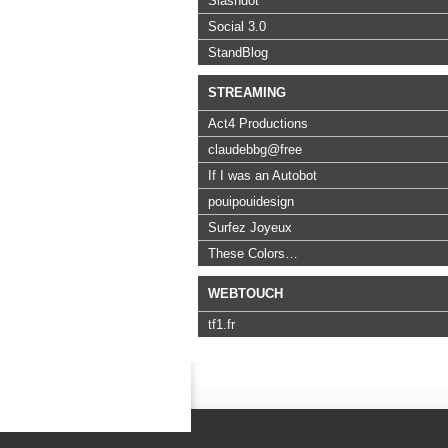
Slashdot
Social 3.0
StandBlog
STREAMING
Act4 Productions
claudebbg@free
If I was an Autobot
pouipouidesign
Surfez Joyeux
These Colors…
WEBTOUCH
tf1.fr