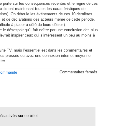
tie porte sur les conséquences récentes et le règne de ces
r ils ont maintenant toutes les caractéristiques de
ints). On déroule les événements de ces 10 dernières
s et de déclarations des acteurs même de cette période,
fficile à placer à côté de leurs délires).
le désespoir qu’il fait naître par une conclusion des plus
devrait inspirer ceux qui s’intéressent un peu au moins à
ité TV, mais l’essentiel est dans les commentaires et
êtes pressés ou avez une connexion internet moyenne,
ter.
sur
Commentaires fermés
commandé
Le
pouvoir
des
cauchemards
sactivés sur ce billet.