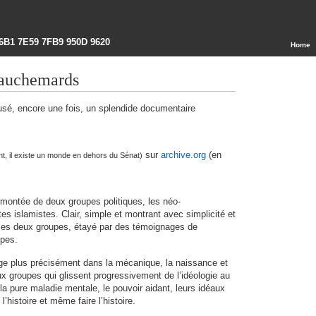
6B1 7E59 7FB9 950D 9620
Home
cauchemards
usé, encore une fois, un splendide documentaire
sur
archive.org
(en
ent, il existe un monde en dehors du Sénat)
 montée de deux groupes politiques, les néo-
tes islamistes. Clair, simple et montrant avec simplicité et
ces deux groupes, étayé par des témoignages de
pes.
ge plus précisément dans la mécanique, la naissance et
 groupes qui glissent progressivement de l’idéologie au
la pure maladie mentale, le pouvoir aidant, leurs idéaux
’histoire et même faire l’histoire.