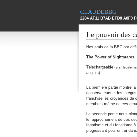
claudebbg
2204 AF11 B7AB EFD8 A8F9 F
Le pouvoir des 
Nos amis de la BBC ont diff
The Power of Nightmares
Téléchargeable
(si si, légalem
anglais)
La première partie montre la
conservateurs et les intégris
franchise les croyances de 
membres même de ces grou
La seconde partie nous plon
le rapprochement de ces deux
fanatisme et du fanatisme à 
progressant pour entrer dans l