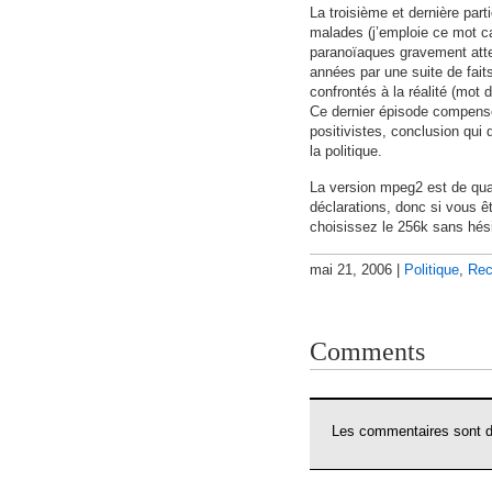
La troisième et dernière par
malades (j’emploie ce mot ca
paranoïaques gravement atte
années par une suite de fait
confrontés à la réalité (mot di
Ce dernier épisode compense 
positivistes, conclusion qui 
la politique.
La version mpeg2 est de qual
déclarations, donc si vous 
choisissez le 256k sans hési
mai 21, 2006 |
Politique
,
Re
Comments
Les commentaires sont dé