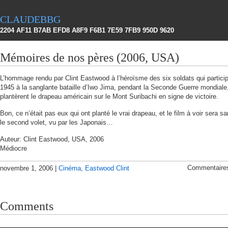
claudebbg
2204 AF11 B7AB EFD8 A8F9 F6B1 7E59 7FB9 950D 9620
Mémoires de nos pères (2006, USA)
L’hommage rendu par Clint Eastwood à l’héroïsme des six soldats qui partici
1945 à la sanglante bataille d’Iwo Jima, pendant la Seconde Guerre mondiale,
plantèrent le drapeau américain sur le Mont Suribachi en signe de victoire.
Bon, ce n’était pas eux qui ont planté le vrai drapeau, et le film à voir sera s
le second volet, vu par les Japonais…
Auteur: Clint Eastwood, USA, 2006
Médiocre
Commentaire
novembre 1, 2006 |
Cinéma
,
Eastwood Clint
Comments