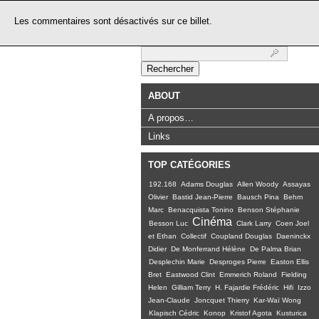
Les commentaires sont désactivés sur ce billet.
Rechercher :
ABOUT
A propos…
Links
TOP CATÉGORIES
192.168
Adams Douglas
Allen Woody
Assayas
Olivier
Bastid Jean-Pierre
Bausch Pina
Behm
Marc
Benacquista Tonino
Benson Stéphanie
Cinéma
Besson Luc
Clark Larry
Coen Joel
et Ethan
Collectif
Coupland Douglas
Daeninckx
Didier
De Monferrand Hélène
De Palma Brian
Desplechin Marie
Desproges Pierre
Easton Ellis
Bret
Eastwood Clint
Emmerich Roland
Fielding
Helen
Gilliam Terry
H. Fajardie Frédéric
Hifi
Izzo
Jean-Claude
Joncquet Thierry
Kar-Waï Wong
Klapisch Cédric
Konop
Kristof Agota
Kusturica