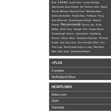
Livres
Emir
Loach Ken
Lucas George
Manchette Jean-Patrick
Mc Tiernan John
Mood
Moore Michael
Morand Paul
Nikolais Alwin
Nothomb Amélie
Parker Alan
Politique
Pouy
Jean-Bernard
Quadruppani Serge
Raynal
Recommandé
Patrick
Roach Jay
Scott
Ridley
Scott Tony
Sharpe Tom
Singer Bryan
Soderbergh Steven
Spectacles
Spielberg
Steven
Stone Oliver
Tarantino Quentin
Téchiné
André
Van Sant Gus
Von Horváth Ödön
Von
Trier Lars
Wachowski Andy et Larry
Wenders
Wim
Woo John
Zemeckis Robert
+PLUS
A propos
Mulholland Drive
HEARTLINKS
illoluv.com
OVH
Slashdot