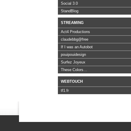
Social 3.0
StandBlog
STREAMING
Act4 Productions
claudebbg@free
If I was an Autobot
pouipouidesign
Surfez Joyeux
These Colors…
WEBTOUCH
tf1.fr