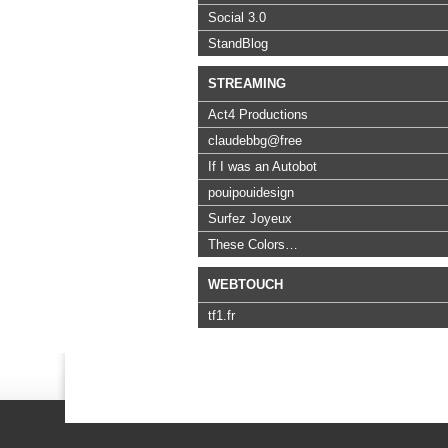
Social 3.0
StandBlog
STREAMING
Act4 Productions
claudebbg@free
If I was an Autobot
pouipouidesign
Surfez Joyeux
These Colors…
WEBTOUCH
tf1.fr