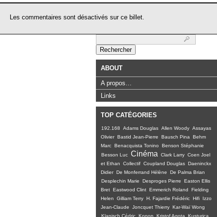
Les commentaires sont désactivés sur ce billet.
Rechercher :
ABOUT
A propos…
Links
TOP CATÉGORIES
192.168
Adams Douglas
Allen Woody
Assayas
Olivier
Bastid Jean-Pierre
Bausch Pina
Behm
Marc
Benacquista Tonino
Benson Stéphanie
Cinéma
Besson Luc
Clark Larry
Coen Joel
et Ethan
Collectif
Coupland Douglas
Daeninckx
Didier
De Monferrand Hélène
De Palma Brian
Desplechin Marie
Desproges Pierre
Easton Ellis
Bret
Eastwood Clint
Emmerich Roland
Fielding
Helen
Gilliam Terry
H. Fajardie Frédéric
Hifi
Izzo
Jean-Claude
Joncquet Thierry
Kar-Waï Wong
Klapisch Cédric
Konop
Kristof Agota
Kusturica