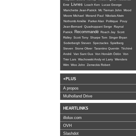
Livres
Emir
Loach Ken
Lucas George
Manchette Jean-Patrick
Mc Tiernan John
Mood
Moore Michael
Morand Paul
Nikolais Alwin
Nothomb Amélie
Parker Alan
Politique
Pouy
Jean-Bernard
Quadruppani Serge
Raynal
Recommandé
Patrick
Roach Jay
Scott
Ridley
Scott Tony
Sharpe Tom
Singer Bryan
Soderbergh Steven
Spectacles
Spielberg
Steven
Stone Oliver
Tarantino Quentin
Téchiné
André
Van Sant Gus
Von Horváth Ödön
Von
Trier Lars
Wachowski Andy et Larry
Wenders
Wim
Woo John
Zemeckis Robert
+PLUS
A propos
Mulholland Drive
HEARTLINKS
illoluv.com
OVH
Slashdot