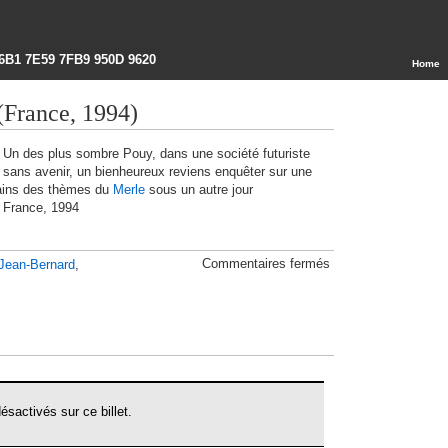
6B1 7E59 7FB9 950D 9620
Home
(France, 1994)
Un des plus sombre Pouy, dans une société futuriste
sans avenir, un bienheureux reviens enquêter sur une
rtains des thèmes du
Merle
sous un autre jour
 France, 1994
sur
Commentaires fermés
Jean-Bernard
,
Le
Bienheureux
(France,
1994)
sactivés sur ce billet.