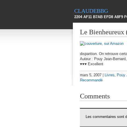
claudebbg
2204 AF11 B7AB EFD8 A8F9 F
Le Bienheureux 
disparition. On retrouve ce
Auteur : Pouy Jean-Bernard,
♥♥♥ Excellent
mars 5, 2007 |
Livres
,
Pouy 
Recommandé
Comments
Les commentaires sont dé