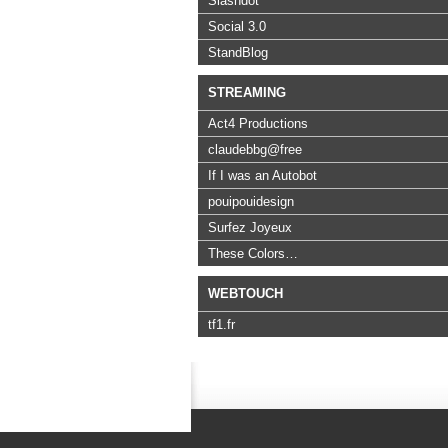
Slashdot
Social 3.0
StandBlog
STREAMING
Act4 Productions
claudebbg@free
If I was an Autobot
pouipouidesign
Surfez Joyeux
These Colors…
WEBTOUCH
tf1.fr