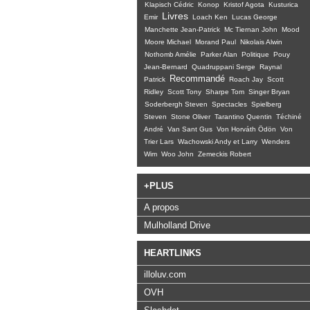
Klapisch Cédric
Konop
Kristof Agota
Kusturica
Livres
Emir
Loach Ken
Lucas George
Manchette Jean-Patrick
Mc Tiernan John
Mood
Moore Michael
Morand Paul
Nikolais Alwin
Nothomb Amélie
Parker Alan
Politique
Pouy
Jean-Bernard
Quadruppani Serge
Raynal
Recommandé
Patrick
Roach Jay
Scott
Ridley
Scott Tony
Sharpe Tom
Singer Bryan
Soderbergh Steven
Spectacles
Spielberg
Steven
Stone Oliver
Tarantino Quentin
Téchiné
André
Van Sant Gus
Von Horváth Ödön
Von
Trier Lars
Wachowski Andy et Larry
Wenders
Wim
Woo John
Zemeckis Robert
+PLUS
A propos
Mulholland Drive
HEARTLINKS
illoluv.com
OVH