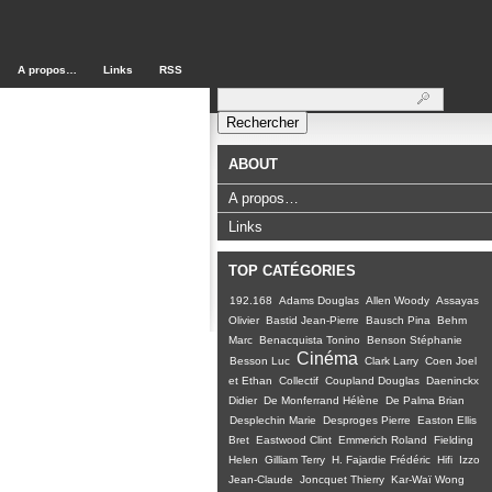
A propos…
Links
RSS
Rechercher :
ABOUT
A propos…
Links
TOP CATÉGORIES
192.168
Adams Douglas
Allen Woody
Assayas
Olivier
Bastid Jean-Pierre
Bausch Pina
Behm
Marc
Benacquista Tonino
Benson Stéphanie
Cinéma
Besson Luc
Clark Larry
Coen Joel
et Ethan
Collectif
Coupland Douglas
Daeninckx
Didier
De Monferrand Hélène
De Palma Brian
Desplechin Marie
Desproges Pierre
Easton Ellis
Bret
Eastwood Clint
Emmerich Roland
Fielding
Helen
Gilliam Terry
H. Fajardie Frédéric
Hifi
Izzo
Jean-Claude
Joncquet Thierry
Kar-Waï Wong