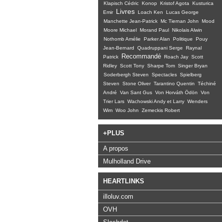
Klapisch Cédric
Konop
Kristof Agota
Kusturica
Livres
Emir
Loach Ken
Lucas George
Manchette Jean-Patrick
Mc Tiernan John
Mood
Moore Michael
Morand Paul
Nikolais Alwin
Nothomb Amélie
Parker Alan
Politique
Pouy
Jean-Bernard
Quadruppani Serge
Raynal
Recommandé
Patrick
Roach Jay
Scott
Ridley
Scott Tony
Sharpe Tom
Singer Bryan
Soderbergh Steven
Spectacles
Spielberg
Steven
Stone Oliver
Tarantino Quentin
Téchiné
André
Van Sant Gus
Von Horváth Ödön
Von
Trier Lars
Wachowski Andy et Larry
Wenders
Wim
Woo John
Zemeckis Robert
+PLUS
A propos
Mulholland Drive
HEARTLINKS
illoluv.com
OVH