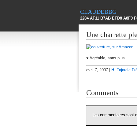
claudebbg
2204 AF11 B7AB EFD8 A8F9 F
Une charrette ple
♥ Agréable, sans plus
avril 7, 2007 |
H. Fajardie Fr
Comments
Les commentaires sont dé