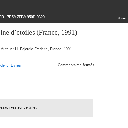
6B1 7E59 7FB9 950D 9620
Home
ine d’etoiles (France, 1991)
Auteur : H. Fajardie Frédéric, France, 1991
sur
Commentaires fermés
édéric
,
Livres
Une
charrette
pleine
d’etoiles
(France,
1991)
sactivés sur ce billet.