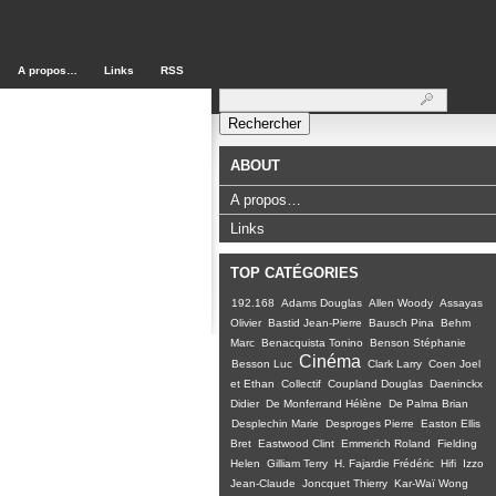
A propos…
Links
RSS
Rechercher :
ABOUT
A propos…
Links
TOP CATÉGORIES
192.168
Adams Douglas
Allen Woody
Assayas
Olivier
Bastid Jean-Pierre
Bausch Pina
Behm
Marc
Benacquista Tonino
Benson Stéphanie
Cinéma
Besson Luc
Clark Larry
Coen Joel
et Ethan
Collectif
Coupland Douglas
Daeninckx
Didier
De Monferrand Hélène
De Palma Brian
Desplechin Marie
Desproges Pierre
Easton Ellis
Bret
Eastwood Clint
Emmerich Roland
Fielding
Helen
Gilliam Terry
H. Fajardie Frédéric
Hifi
Izzo
Jean-Claude
Joncquet Thierry
Kar-Waï Wong