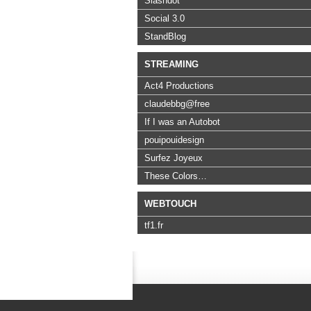
Slashdot
Social 3.0
StandBlog
STREAMING
Act4 Productions
claudebbg@free
If I was an Autobot
pouipouidesign
Surfez Joyeux
These Colors…
WEBTOUCH
tf1.fr