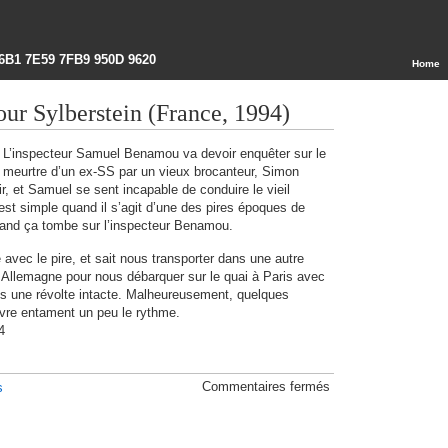
6B1 7E59 7FB9 950D 9620
Home
our Sylberstein (France, 1994)
L’inspecteur Samuel Benamou va devoir enquêter sur le
meurtre d’un ex-SS par un vieux brocanteur, Simon
r, et Samuel se sent incapable de conduire le vieil
st simple quand il s’agit d’une des pires époques de
and ça tombe sur l’inspecteur Benamou.
e avec le pire, et sait nous transporter dans une autre
 Allemagne pour nous débarquer sur le quai à Paris avec
s une révolte intacte. Malheureusement, quelques
livre entament un peu le rythme.
4
sur
Commentaires fermés
s
Pas
de
kaddish
pour