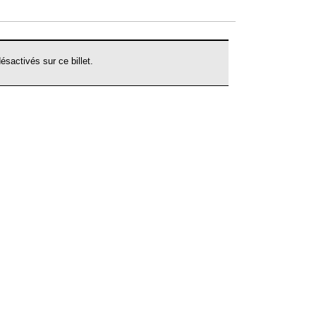
Sylberstein
(France,
1994)
sactivés sur ce billet.