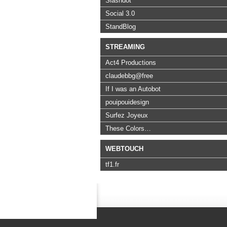
Slashdot
Social 3.0
StandBlog
STREAMING
Act4 Productions
claudebbg@free
If I was an Autobot
pouipouidesign
Surfez Joyeux
These Colors…
WEBTOUCH
tf1.fr