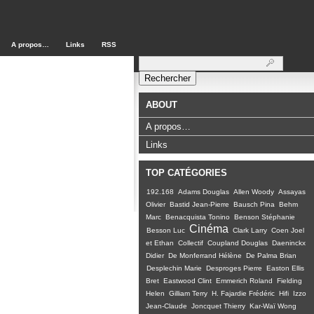
A propos…
Links
RSS
Rechercher :
ABOUT
A propos…
Links
TOP CATÉGORIES
192.168
Adams Douglas
Allen Woody
Assayas
Olivier
Bastid Jean-Pierre
Bausch Pina
Behm
Marc
Benacquista Tonino
Benson Stéphanie
Cinéma
Besson Luc
Clark Larry
Coen Joel
et Ethan
Collectif
Coupland Douglas
Daeninckx
Didier
De Monferrand Hélène
De Palma Brian
Desplechin Marie
Desproges Pierre
Easton Ellis
Bret
Eastwood Clint
Emmerich Roland
Fielding
Helen
Gilliam Terry
H. Fajardie Frédéric
Hifi
Izzo
Jean-Claude
Joncquet Thierry
Kar-Waï Wong