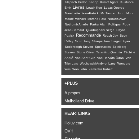
Klapisch Cédric
Konop
Kristof Agota
Kusturica
Livres
Emir
Loach Ken
Lucas George
Manchette Jean-Patrick
Mc Tiernan John
Mood
Moore Michael
Morand Paul
Nikolais Alwin
Nothomb Amélie
Parker Alan
Politique
Pouy
Jean-Bernard
Quadruppani Serge
Raynal
Recommandé
Patrick
Roach Jay
Scott
Ridley
Scott Tony
Sharpe Tom
Singer Bryan
Soderbergh Steven
Spectacles
Spielberg
Steven
Stone Oliver
Tarantino Quentin
Téchiné
André
Van Sant Gus
Von Horváth Ödön
Von
Trier Lars
Wachowski Andy et Larry
Wenders
Wim
Woo John
Zemeckis Robert
+PLUS
A propos
Mulholland Drive
HEARTLINKS
illoluv.com
OVH