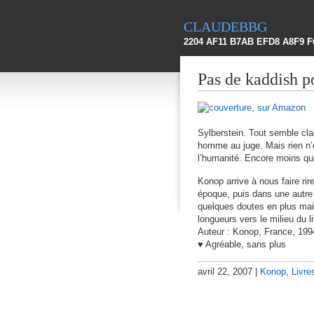
claudebbg
2204 AF11 B7AB EFD8 A8F9 F
Pas de kaddish p
Sylberstein. Tout semble clai
homme au juge. Mais rien n’e
l’humanité. Encore moins qu
Konop arrive à nous faire rir
époque, puis dans une autre
quelques doutes en plus mai
longueurs vers le milieu du 
Auteur : Konop, France, 199
♥ Agréable, sans plus
avril 22, 2007 |
Konop
,
Livre