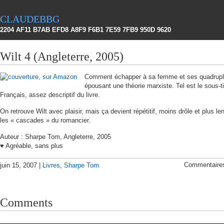
claudebbg
2204 AF11 B7AB EFD8 A8F9 F6B1 7E59 7FB9 950D 9620
Wilt 4 (Angleterre, 2005)
Comment échapper à sa femme et ses quadrupl
épousant une théorie marxiste. Tel est le sous-ti
Français, assez descriptif du livre.
On retrouve Wilt avec plaisir, mais ça devient répétitif, moins drôle et plus le
les « cascades » du romancier.
Auteur : Sharpe Tom, Angleterre, 2005
♥ Agréable, sans plus
Commentaire
juin 15, 2007 |
Livres
,
Sharpe Tom
Comments