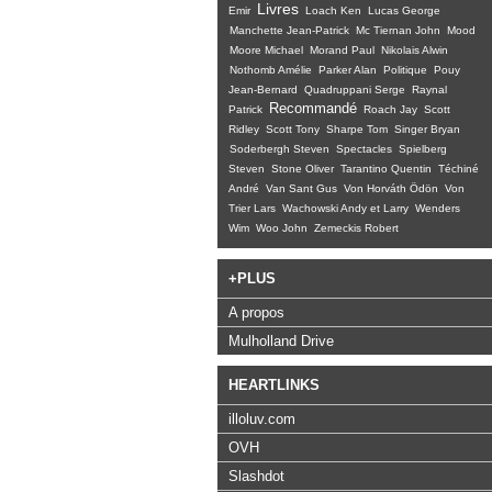
Livres
Emir
Loach Ken
Lucas George
Manchette Jean-Patrick
Mc Tiernan John
Mood
Moore Michael
Morand Paul
Nikolais Alwin
Nothomb Amélie
Parker Alan
Politique
Pouy
Jean-Bernard
Quadruppani Serge
Raynal
Recommandé
Patrick
Roach Jay
Scott
Ridley
Scott Tony
Sharpe Tom
Singer Bryan
Soderbergh Steven
Spectacles
Spielberg
Steven
Stone Oliver
Tarantino Quentin
Téchiné
André
Van Sant Gus
Von Horváth Ödön
Von
Trier Lars
Wachowski Andy et Larry
Wenders
Wim
Woo John
Zemeckis Robert
+PLUS
A propos
Mulholland Drive
HEARTLINKS
illoluv.com
OVH
Slashdot