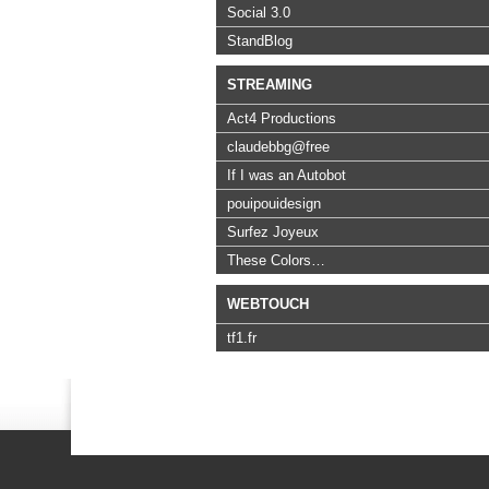
Social 3.0
StandBlog
STREAMING
Act4 Productions
claudebbg@free
If I was an Autobot
pouipouidesign
Surfez Joyeux
These Colors…
WEBTOUCH
tf1.fr