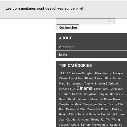
Les commentaires sont désactivés sur ce billet.
Rechercher :
ABOUT
A propos…
Links
TOP CATÉGORIES
192.168
Adams Douglas
Allen Woody
Assayas
Olivier
Bastid Jean-Pierre
Bausch Pina
Behm
Marc
Benacquista Tonino
Benson Stéphanie
Cinéma
Besson Luc
Clark Larry
Coen Joel
et Ethan
Collectif
Coupland Douglas
Daeninckx
Didier
De Monferrand Hélène
De Palma Brian
Desplechin Marie
Desproges Pierre
Easton Ellis
Bret
Eastwood Clint
Emmerich Roland
Fielding
Helen
Gilliam Terry
H. Fajardie Frédéric
Hifi
Izzo
Jean-Claude
Joncquet Thierry
Kar-Waï Wong
Klapisch Cédric
Konop
Kristof Agota
Kusturica