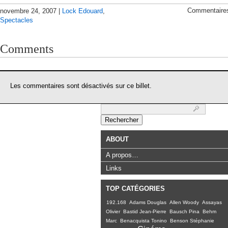
Commentaire
novembre 24, 2007 |
Lock Edouard
,
Spectacles
Comments
Les commentaires sont désactivés sur ce billet.
Rechercher :
ABOUT
A propos…
Links
TOP CATÉGORIES
192.168
Adams Douglas
Allen Woody
Assayas
Olivier
Bastid Jean-Pierre
Bausch Pina
Behm
Marc
Benacquista Tonino
Benson Stéphanie