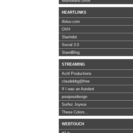
Mulholland Drive
HEARTLINKS
illoluv.com
OVH
Slashdot
Social 3.0
StandBlog
STREAMING
Act4 Productions
claudebbg@free
If I was an Autobot
pouipouidesign
Surfez Joyeux
These Colors…
WEBTOUCH