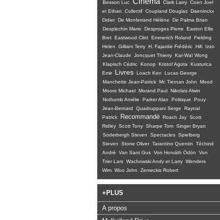
Cinéma
Besson Luc
Clark Larry
Coen Joel
et Ethan
Collectif
Coupland Douglas
Daeninckx
Didier
De Monferrand Hélène
De Palma Brian
Desplechin Marie
Desproges Pierre
Easton Ellis
Bret
Eastwood Clint
Emmerich Roland
Fielding
Helen
Gilliam Terry
H. Fajardie Frédéric
Hifi
Izzo
Jean-Claude
Joncquet Thierry
Kar-Waï Wong
Klapisch Cédric
Konop
Kristof Agota
Kusturica
Livres
Emir
Loach Ken
Lucas George
Manchette Jean-Patrick
Mc Tiernan John
Mood
Moore Michael
Morand Paul
Nikolais Alwin
Nothomb Amélie
Parker Alan
Politique
Pouy
Jean-Bernard
Quadruppani Serge
Raynal
Recommandé
Patrick
Roach Jay
Scott
Ridley
Scott Tony
Sharpe Tom
Singer Bryan
Soderbergh Steven
Spectacles
Spielberg
Steven
Stone Oliver
Tarantino Quentin
Téchiné
André
Van Sant Gus
Von Horváth Ödön
Von
Trier Lars
Wachowski Andy et Larry
Wenders
Wim
Woo John
Zemeckis Robert
+PLUS
A propos