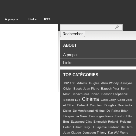
A propos…
Links
RSS
Rechercher :
ABOUT
A propos…
Links
TOP CATÉGORIES
192.168
Adams Douglas
Allen Woody
Assayas
Olivier
Bastid Jean-Pierre
Bausch Pina
Behm
Marc
Benacquista Tonino
Benson Stéphanie
Cinéma
Besson Luc
Clark Larry
Coen Joel
et Ethan
Collectif
Coupland Douglas
Daeninckx
Didier
De Monferrand Hélène
De Palma Brian
Desplechin Marie
Desproges Pierre
Easton Ellis
Bret
Eastwood Clint
Emmerich Roland
Fielding
Helen
Gilliam Terry
H. Fajardie Frédéric
Hifi
Izzo
Jean-Claude
Joncquet Thierry
Kar-Waï Wong