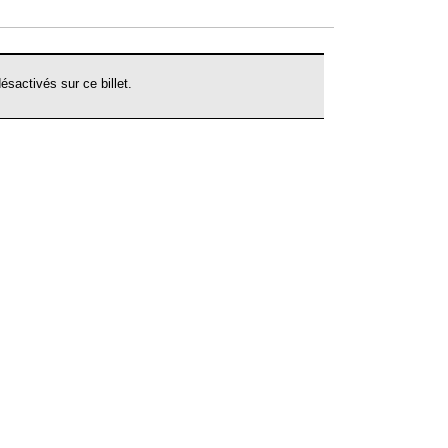
terre
s’arrêta
(2008,USA)
sactivés sur ce billet.