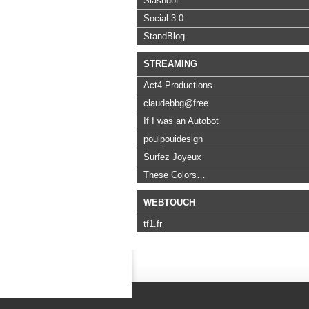
Slashdot
Social 3.0
StandBlog
STREAMING
Act4 Productions
claudebbg@free
If I was an Autobot
pouipouidesign
Surfez Joyeux
These Colors…
WEBTOUCH
tf1.fr