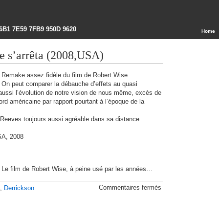
6B1 7E59 7FB9 950D 9620
Home
re s’arrêta (2008,USA)
Remake assez fidèle du film de Robert Wise.
On peut comparer la débauche d’effets au quasi
ussi l’évolution de notre vision de nous même, excès de
nord américaine par rapport pourtant à l’époque de la
Reeves toujours aussi agréable dans sa distance
SA, 2008
Le film de Robert Wise, à peine usé par les années…
sur
Commentaires fermés
,
Derrickson
Le
jour
où
la