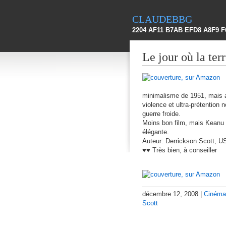
claudebbg
2204 AF11 B7AB EFD8 A8F9 F
Le jour où la ter
minimalisme de 1951, mais a
violence et ultra-prétention 
guerre froide.
Moins bon film, mais Keanu 
élégante.
Auteur: Derrickson Scott, U
♥♥ Très bien, à conseiller
décembre 12, 2008 |
Cinéma
Scott