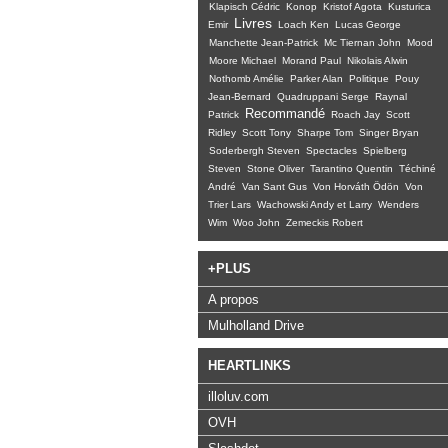
Klapisch Cédric
Konop
Kristof Agota
Kusturica
Livres
Emir
Loach Ken
Lucas George
Manchette Jean-Patrick
Mc Tiernan John
Mood
Moore Michael
Morand Paul
Nikolais Alwin
Nothomb Amélie
Parker Alan
Politique
Pouy
Jean-Bernard
Quadruppani Serge
Raynal
Recommandé
Patrick
Roach Jay
Scott
Ridley
Scott Tony
Sharpe Tom
Singer Bryan
Soderbergh Steven
Spectacles
Spielberg
Steven
Stone Oliver
Tarantino Quentin
Téchiné
André
Van Sant Gus
Von Horváth Ödön
Von
Trier Lars
Wachowski Andy et Larry
Wenders
Wim
Woo John
Zemeckis Robert
+PLUS
A propos
Mulholland Drive
HEARTLINKS
illoluv.com
OVH