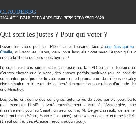
claudebbg
2204 AF11 B7AB EFD8 A8F9 F6B1 7E59 7FB9 950D 9620
Qui sont les justes ? Pour qui voter ?
Devant les votes pour la TPD et la loi Touraine, face à
ces élus qui ne
Charlie
, qui sont les justes, ceux pour lesquels voter avec l’espoir qu’ils 
encore la liberté de leurs concitoyens ?
Le sujet n’est pas simple dans la mesure où la TPD ou la loi Touraine c
d’autres choses que la vape, des choses parfois positives (qui ne sont de
suffisantes pour justifier le vote pour la mort prématurée de millions de cito
discrimination, ni le retrait de la liberté d’expression pour raison d’attitude dé
une Ministre).
Des partis ont donné des consignes autoritaires de vote, parfois pour, parfo
(par exemple l’UMP a voté massivement contre à l’Assemblée, auc
massivement pour au Sénat, un seul contre, M. Serge Dassault, de même 
seul contre au Sénat, Sophie Joissains), voire « sans avis » comme le PS
(1 seul contre, Jean-Claude Frécon, aucun pour).