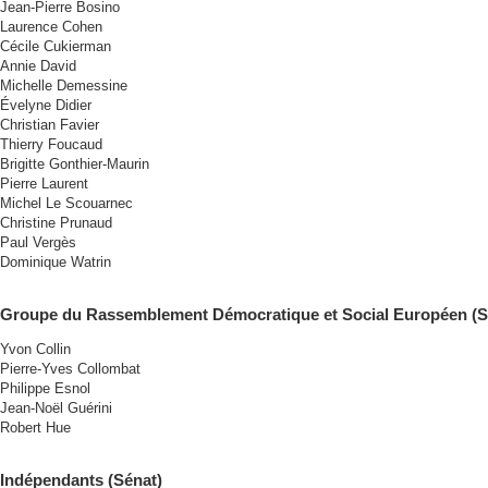
Jean-Pierre Bosino
Laurence Cohen
Cécile Cukierman
Annie David
Michelle Demessine
Évelyne Didier
Christian Favier
Thierry Foucaud
Brigitte Gonthier-Maurin
Pierre Laurent
Michel Le Scouarnec
Christine Prunaud
Paul Vergès
Dominique Watrin
Groupe du Rassemblement Démocratique et Social Européen (S
Yvon Collin
Pierre-Yves Collombat
Philippe Esnol
Jean-Noël Guérini
Robert Hue
Indépendants (Sénat)