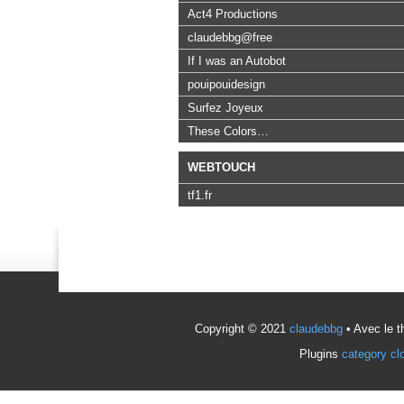
Act4 Productions
claudebbg@free
If I was an Autobot
pouipouidesign
Surfez Joyeux
These Colors…
WEBTOUCH
tf1.fr
Copyright © 2021
claudebbg
• Avec le 
Plugins
category cl