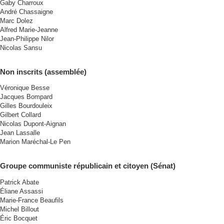
Gaby Charroux
André Chassaigne
Marc Dolez
Alfred Marie-Jeanne
Jean-Philippe Nilor
Nicolas Sansu
Non inscrits (assemblée)
Véronique Besse
Jacques Bompard
Gilles Bourdouleix
Gilbert Collard
Nicolas Dupont-Aignan
Jean Lassalle
Marion Maréchal-Le Pen
Groupe communiste républicain et citoyen (Sénat)
Patrick Abate
Éliane Assassi
Marie-France Beaufils
Michel Billout
Éric Bocquet