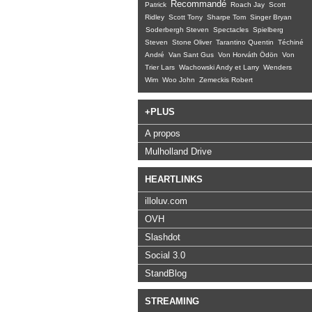
Recommandé
Patrick
Roach Jay
Scott
Ridley
Scott Tony
Sharpe Tom
Singer Bryan
Soderbergh Steven
Spectacles
Spielberg
Steven
Stone Oliver
Tarantino Quentin
Téchiné
André
Van Sant Gus
Von Horváth Ödön
Von
Trier Lars
Wachowski Andy et Larry
Wenders
Wim
Woo John
Zemeckis Robert
+PLUS
A propos
Mulholland Drive
HEARTLINKS
illoluv.com
OVH
Slashdot
Social 3.0
StandBlog
STREAMING