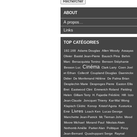
ABOUT
A propos…
Links
TOP CATÉGORIES
192.168
Adams Douglas
Allen Woody
Assayas
Olivier
Bastid Jean-Pierre
Bausch Pina
Behm
Marc
Benacquista Tonino
Benson Stéphanie
Cinéma
Besson Luc
Clark Larry
Coen Joel
et Ethan
Collectif
Coupland Douglas
Daeninckx
Didier
De Monferrand Hélène
De Palma Brian
Desplechin Marie
Desproges Pierre
Easton Ellis
Bret
Eastwood Clint
Emmerich Roland
Fielding
Helen
Gilliam Terry
H. Fajardie Frédéric
Hifi
Izzo
Jean-Claude
Joncquet Thierry
Kar-Waï Wong
Klapisch Cédric
Konop
Kristof Agota
Kusturica
Livres
Emir
Loach Ken
Lucas George
Manchette Jean-Patrick
Mc Tiernan John
Mood
Moore Michael
Morand Paul
Nikolais Alwin
Nothomb Amélie
Parker Alan
Politique
Pouy
Jean-Bernard
Quadruppani Serge
Raynal