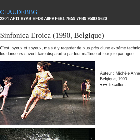
claudebbg
2204 AF11 B7AB EFD8 A8F9 F6B1 7E59 7FB9 950D 9620
Sinfonica Eroica (1990, Belgique)
C’est joyeux et soyeux, mais à y regarder de plus près d’une extrême technic
les danseurs savent faire disparaître par leur maîtrise et leur joie partagée.
Auteur : Michèle Ann
Belgique, 1990
♥♥♥ Excellent