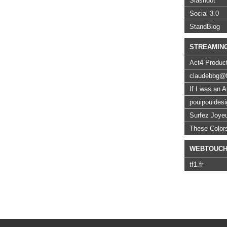
Slashdot
Social 3.0
StandBlog
STREAMIN
Act4 Produc
claudebbg@f
If I was an 
pouipouidesi
Surfez Joye
These Colo
WEBTOUC
tf1.fr