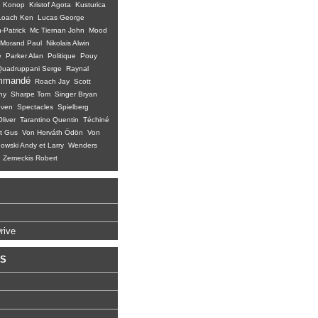
Konop
Kristof Agota
Kusturica
Loach Ken
Lucas George
-Patrick
Mc Tiernan John
Mood
Morand Paul
Nikolais Alwin
e
Parker Alan
Politique
Pouy
Quadruppani Serge
Raynal
mmandé
Roach Jay
Scott
ny
Sharpe Tom
Singer Bryan
even
Spectacles
Spielberg
liver
Tarantino Quentin
Téchiné
t Gus
Von Horváth Ödön
Von
wski Andy et Larry
Wenders
Zemeckis Robert
rive
KS