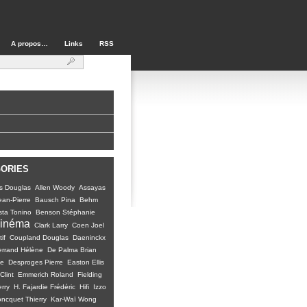
A propos…
Links
RSS
GORIES
s Douglas
Allen Woody
Assayas
ean-Pierre
Bausch Pina
Behm
ta Tonino
Benson Stéphanie
inéma
Clark Larry
Coen Joel
if
Coupland Douglas
Daeninckx
rrand Hélène
De Palma Brian
ie
Desproges Pierre
Easton Ellis
Clint
Emmerich Roland
Fielding
erry
H. Fajardie Frédéric
Hifi
Izzo
oncquet Thierry
Kar-Waï Wong