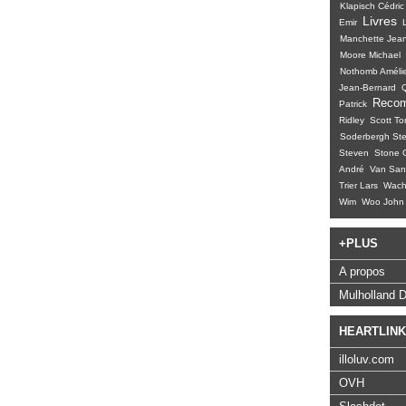
Klapisch Cédric
Livres
Emir
Manchette Jean
Moore Michael
Nothomb Améli
Jean-Bernard
Reco
Patrick
Ridley
Scott To
Soderbergh St
Steven
Stone O
André
Van San
Trier Lars
Wacho
Wim
Woo John
+PLUS
A propos
Mulholland D
HEARTLIN
illoluv.com
OVH