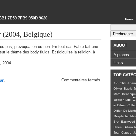
6B1 7E59 7FB9 950D 9620
Home
Rechercher :
 (2004, Belgique)
ABOUT
 ou pas, provoquation ou non. En tout cas Fabre fait une
r le thème des body fluids. Et ridiculise la religion, à
A propos…
Links
e, 2004
TOP CATÉ
sur
Commentaires fermés
Jan
,
192.168
Adam
The
Crying
Olivier
Bastid J
Body
Marc
Benacquis
(2004,
C
Besson Luc
Belgique)
et Ethan
Collect
Didier
De Monfe
Desplechin Mar
Bret
Eastwood 
Helen
Gilliam T
Jean-Claude
J