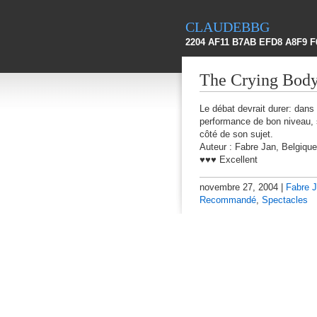
claudebbg
2204 AF11 B7AB EFD8 A8F9 F
The Crying Body
Le débat devrait durer: dans
performance de bon niveau, su
côté de son sujet.
Auteur : Fabre Jan, Belgiqu
♥♥♥ Excellent
novembre 27, 2004 |
Fabre 
Recommandé
,
Spectacles