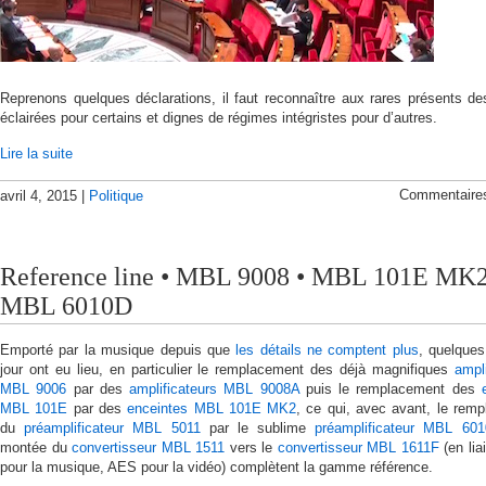
Reprenons quelques déclarations, il faut reconnaître aux rares présents de
éclairées pour certains et dignes de régimes intégristes pour d’autres.
Lire la suite
Commentaire
avril 4, 2015 |
Politique
Reference line • MBL 9008 • MBL 101E MK2
MBL 6010D
Emporté par la musique depuis que
les détails ne comptent plus
, quelque
jour ont eu lieu, en particulier le remplacement des déjà magnifiques
ampli
MBL 9006
par des
amplificateurs MBL 9008A
puis le remplacement des
MBL 101E
par des
enceintes MBL 101E MK2
, ce qui, avec avant, le rem
du
préamplificateur MBL 5011
par le sublime
préamplificateur MBL 60
montée du
convertisseur MBL 1511
vers le
convertisseur MBL 1611F
(en li
pour la musique, AES pour la vidéo) complètent la gamme référence.