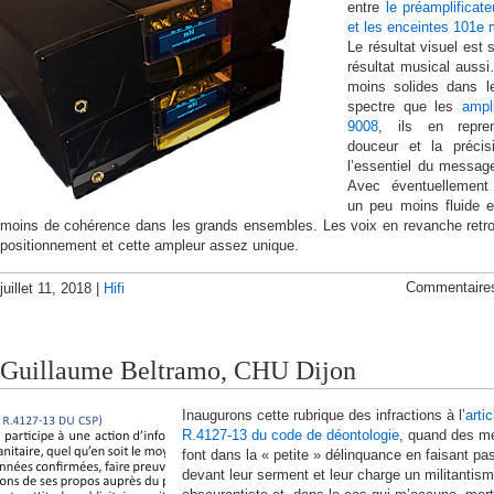
entre
le préamplificat
et les enceintes 101e
Le résultat visuel est 
résultat musical auss
moins solides dans l
spectre que les
ampli
9008
, ils en repre
douceur et la précis
l’essentiel du messag
Avec éventuellement
un peu moins fluide 
moins de cohérence dans les grands ensembles. Les voix en revanche retr
positionnement et cette ampleur assez unique.
Commentaire
juillet 11, 2018 |
Hifi
Guillaume Beltramo, CHU Dijon
Inaugurons cette rubrique des infractions à l’
artic
R.4127-13 du code de déontologie
, quand des m
font dans la « petite » délinquance en faisant pa
devant leur serment et leur charge un militantis