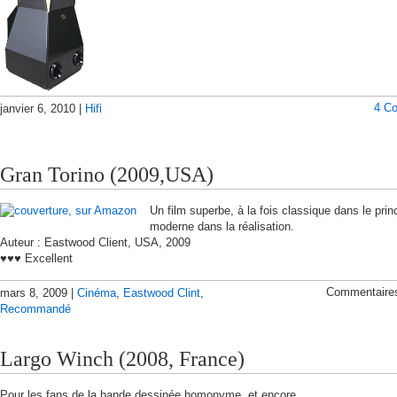
4 C
janvier 6, 2010 |
Hifi
Gran Torino (2009,USA)
Un film superbe, à la fois classique dans le prin
moderne dans la réalisation.
Auteur : Eastwood Client, USA, 2009
♥♥♥ Excellent
Commentaire
mars 8, 2009 |
Cinéma
,
Eastwood Clint
,
Recommandé
Largo Winch (2008, France)
Pour les fans de la bande dessinée homonyme, et encore…