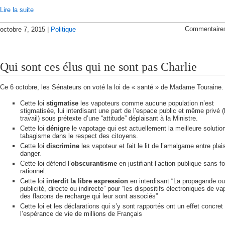
Lire la suite
Commentaire
octobre 7, 2015 |
Politique
Qui sont ces élus qui ne sont pas Charlie
Ce 6 octobre, les Sénateurs on voté la loi de « santé » de Madame Touraine.
Cette loi
stigmatise
les vapoteurs comme aucune population n’est
stigmatisée, lui interdisant une part de l’espace public et même privé (
travail) sous prétexte d’une “attitude” déplaisant à la Ministre.
Cette loi
dénigre
le vapotage qui est actuellement la meilleure solutio
tabagisme dans le respect des citoyens.
Cette loi
discrimine
les vapoteur et fait le lit de l’amalgame entre plais
danger.
Cette loi défend l’
obscurantisme
en justifiant l’action publique sans 
rationnel.
Cette loi
interdit la libre expression
en interdisant “La propagande ou
publicité, directe ou indirecte” pour “les dispositifs électroniques de v
des flacons de recharge qui leur sont associés”
Cette loi et les déclarations qui s’y sont rapportés ont un effet concret
l’espérance de vie de millions de Français