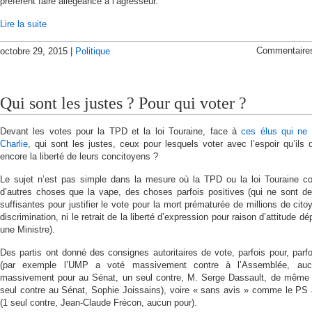
préfèrent faire allégeance à l’agresseur.
Lire la suite
Commentaire
octobre 29, 2015 |
Politique
Qui sont les justes ? Pour qui voter ?
Devant les votes pour la TPD et la loi Touraine, face à
ces élus qui ne
Charlie
, qui sont les justes, ceux pour lesquels voter avec l’espoir qu’ils 
encore la liberté de leurs concitoyens ?
Le sujet n’est pas simple dans la mesure où la TPD ou la loi Touraine c
d’autres choses que la vape, des choses parfois positives (qui ne sont de
suffisantes pour justifier le vote pour la mort prématurée de millions de cito
discrimination, ni le retrait de la liberté d’expression pour raison d’attitude dé
une Ministre).
Des partis ont donné des consignes autoritaires de vote, parfois pour, parfo
(par exemple l’UMP a voté massivement contre à l’Assemblée, auc
massivement pour au Sénat, un seul contre, M. Serge Dassault, de même 
seul contre au Sénat, Sophie Joissains), voire « sans avis » comme le PS
(1 seul contre, Jean-Claude Frécon, aucun pour).