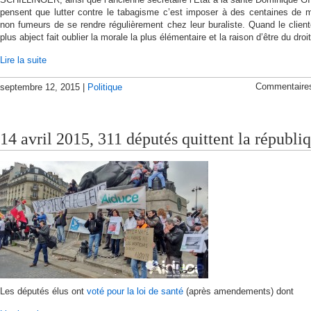
pensent que lutter contre le tabagisme c’est imposer à des centaines de mi
non fumeurs de se rendre régulièrement chez leur buraliste. Quand le client
plus abject fait oublier la morale la plus élémentaire et la raison d’être du droit
Lire la suite
Commentaire
septembre 12, 2015 |
Politique
14 avril 2015, 311 députés quittent la républi
Les députés élus ont
voté pour la loi de santé
(après amendements) dont