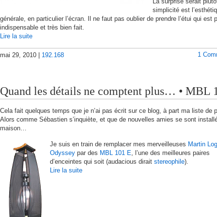
La surprise serait plutô
simplicité est l’esthéti
générale, en particulier l’écran. Il ne faut pas oublier de prendre l’étui qui est
indispensable et très bien fait.
Lire la suite
1 Com
mai 29, 2010 |
192.168
Quand les détails ne comptent plus… • MBL
Cela fait quelques temps que je n’ai pas écrit sur ce blog, à part ma liste de 
Alors comme Sébastien s’inquiète, et que de nouvelles amies se sont installé
maison…
Je suis en train de remplacer mes merveilleuses
Martin Lo
Odyssey
par des
MBL 101 E
, l’une des meilleures paires
d’enceintes qui soit (audacious dirait
stereophile
).
Lire la suite