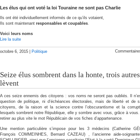
Les élus qui ont voté la loi Touraine ne sont pas Charlie
Ils ont été individuellement informés de ce qu’ils votaient,
Ils sont maintenant
responsables et coupables
.
Voici leurs noms
Lire la suite
Commentaire
octobre 6, 2015 |
Politique
Seize élus sombrent dans la honte, trois autres
lèvent
A ces seize ennemis des citoyens : vos noms ne seront pas oubliés. Il n’es
question de politique, ni d’échéances électorales, mais de liberté et de 
citoyens, de la raison et la science contre l’obscurantisme et la corrup
lesquels sombrent notre République, elle y sombre avec vous, grâce à vous.
retirer au plus vite le mot Républicain de vos fiches d’appartenance.
Une mention particulière s’impose pour les 3 médecins (Catherine G
François COMMEINHES, Bernard CAZEAU) , l’ancienne aide-soignante 
SCHILLINGER, ainsi que l’ancienne secrétaire l’Etat à la santé Dominique G