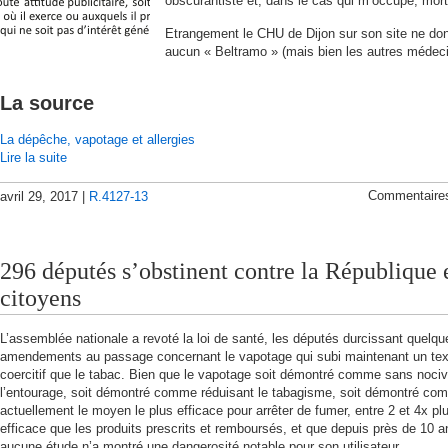
obscurantiste et, dans le cas qui m’occupe, mort
Etrangement le CHU de Dijon sur son site ne do
aucun « Beltramo » (mais bien les autres médec
La source
La dépêche, vapotage et allergies
Lire la suite
Commentaire
avril 29, 2017 |
R.4127-13
296 députés s’obstinent contre la République e
citoyens
L’assemblée nationale a revoté la loi de santé, les députés durcissant quelqu
amendements au passage concernant le vapotage qui subi maintenant un tex
coercitif que le tabac. Bien que le vapotage soit démontré comme sans nociv
l’entourage, soit démontré comme réduisant le tabagisme, soit démontré co
actuellement le moyen le plus efficace pour arrêter de fumer, entre 2 et 4x pl
efficace que les produits prescrits et remboursés, et que depuis près de 10 a
aucune étude n’a montré une dangerosité notable pour son utilisateur.