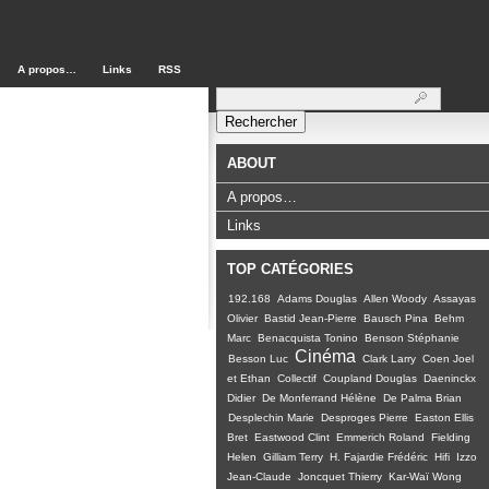
A propos…
Links
RSS
Rechercher :
ABOUT
A propos…
Links
TOP CATÉGORIES
192.168
Adams Douglas
Allen Woody
Assayas
Olivier
Bastid Jean-Pierre
Bausch Pina
Behm
Marc
Benacquista Tonino
Benson Stéphanie
Cinéma
Besson Luc
Clark Larry
Coen Joel
et Ethan
Collectif
Coupland Douglas
Daeninckx
Didier
De Monferrand Hélène
De Palma Brian
Desplechin Marie
Desproges Pierre
Easton Ellis
Bret
Eastwood Clint
Emmerich Roland
Fielding
Helen
Gilliam Terry
H. Fajardie Frédéric
Hifi
Izzo
Jean-Claude
Joncquet Thierry
Kar-Waï Wong