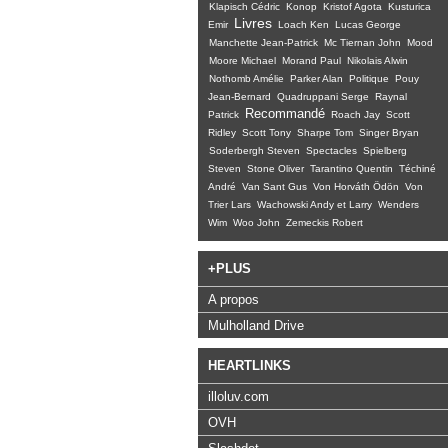
Klapisch Cédric
Konop
Kristof Agota
Kusturica
Livres
Emir
Loach Ken
Lucas George
Manchette Jean-Patrick
Mc Tiernan John
Mood
Moore Michael
Morand Paul
Nikolais Alwin
Nothomb Amélie
Parker Alan
Politique
Pouy
Jean-Bernard
Quadruppani Serge
Raynal
Recommandé
Patrick
Roach Jay
Scott
Ridley
Scott Tony
Sharpe Tom
Singer Bryan
Soderbergh Steven
Spectacles
Spielberg
Steven
Stone Oliver
Tarantino Quentin
Téchiné
André
Van Sant Gus
Von Horváth Ödön
Von
Trier Lars
Wachowski Andy et Larry
Wenders
Wim
Woo John
Zemeckis Robert
+PLUS
A propos
Mulholland Drive
HEARTLINKS
illoluv.com
OVH