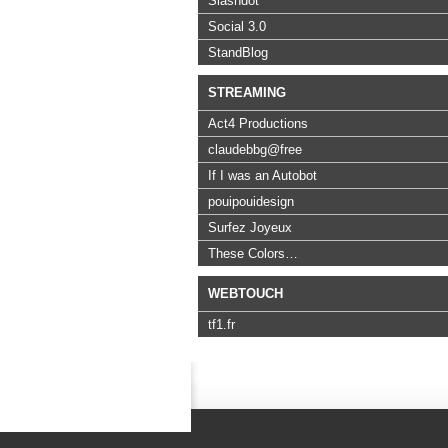
Slashdot
Social 3.0
StandBlog
STREAMING
Act4 Productions
claudebbg@free
If I was an Autobot
pouipouidesign
Surfez Joyeux
These Colors…
WEBTOUCH
tf1.fr