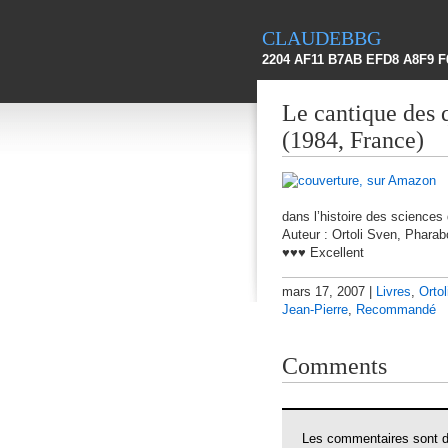
claudebbg
2204 AF11 B7AB EFD8 A8F9 F
Le cantique des q
(1984, France)
dans l’histoire des sciences
Auteur : Ortoli Sven, Pharab
♥♥♥ Excellent
mars 17, 2007 |
Livres
,
Orto
Jean-Pierre
,
Recommandé
Comments
Les commentaires sont dé