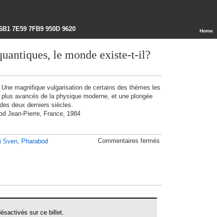
6B1 7E59 7FB9 950D 9620
Home
uantiques, le monde existe-t-il?
Une magnifique vulgarisation de certains des thèmes les
plus avancés de la physique moderne, et une plongée
 des deux derniers siècles.
od Jean-Pierre, France, 1984
sur
Commentaires fermés
li Sven
,
Pharabod
Le
cantique
des
quantiques,
le
monde
existe-
t-
il?
sactivés sur ce billet.
(1984,