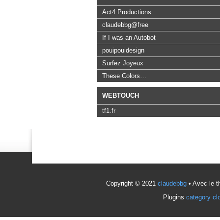
Act4 Productions
claudebbg@free
If I was an Autobot
pouipouidesign
Surfez Joyeux
These Colors…
WEBTOUCH
tf1.fr
Copyright © 2021
claudebbg
• Avec le 
Plugins
category cl