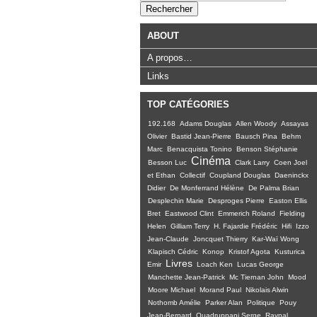
ABOUT
A propos…
Links
TOP CATÉGORIES
192.168
Adams Douglas
Allen Woody
Assayas
Olivier
Bastid Jean-Pierre
Bausch Pina
Behm
Marc
Benacquista Tonino
Benson Stéphanie
Cinéma
Besson Luc
Clark Larry
Coen Joel
et Ethan
Collectif
Coupland Douglas
Daeninckx
Didier
De Monferrand Hélène
De Palma Brian
Desplechin Marie
Desproges Pierre
Easton Ellis
Bret
Eastwood Clint
Emmerich Roland
Fielding
Helen
Gilliam Terry
H. Fajardie Frédéric
Hifi
Izzo
Jean-Claude
Joncquet Thierry
Kar-Waï Wong
Klapisch Cédric
Konop
Kristof Agota
Kusturica
Livres
Emir
Loach Ken
Lucas George
Manchette Jean-Patrick
Mc Tiernan John
Mood
Moore Michael
Morand Paul
Nikolais Alwin
Nothomb Amélie
Parker Alan
Politique
Pouy
Jean-Bernard
Quadruppani Serge
Raynal