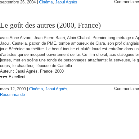
Commentaire
septembre 26, 2004 |
Cinéma
,
Jaoui Agnès
Le goût des autres (2000, France)
avec Anne Alvaro, Jean-Pierre Bacri, Alain Chabat. Premier long métrage d’
Jaoui. Castella, patron de PME, tombe amoureux de Clara, son prof d’anglais
joue Bérénice au théâtre. Le beauf inculte et plutôt lourd est entraîne dans un
d’artistes qui se moquent ouvertement de lui. Ce film choral, aux dialogues bri
justes, met en scène une ronde de personnages attachants: la serveuse, le 
corps, le chauffeur, l’épouse de Castella…
Auteur : Jaoui Agnès, France, 2000
♥♥♥ Excellent
Commentaire
mars 12, 2000 |
Cinéma
,
Jaoui Agnès
,
Recommandé